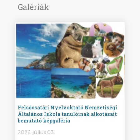
Galériák
ise
Felsőcsatári Nyelvoktató Nemzetiségi
Győr
Általános Iskola tanulóinak alkotásait
Isko
bemutató képgaléria
képg
bor -
2026. július 03.
2026.