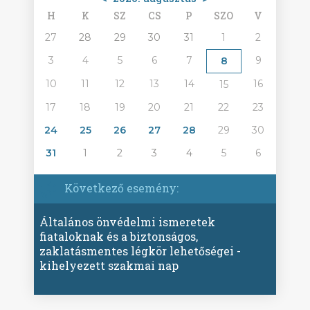
H
K
SZ
CS
P
SZO
V
27
28
29
30
31
1
2
3
4
5
6
7
9
8
10
11
12
13
14
16
15
17
18
19
20
21
22
23
24
25
26
27
28
29
30
31
1
2
3
4
5
6
Következő esemény:
Általános önvédelmi ismeretek
fiataloknak és a biztonságos,
zaklatásmentes légkör lehetőségei -
kihelyezett szakmai nap