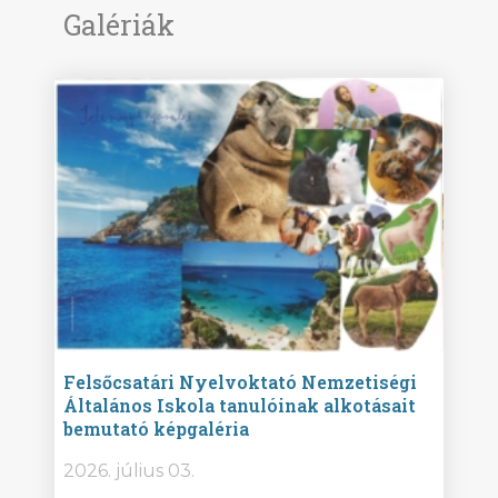
Galériák
ise
Felsőcsatári Nyelvoktató Nemzetiségi
Győr
Általános Iskola tanulóinak alkotásait
Isko
bemutató képgaléria
képg
bor -
2026. július 03.
2026.