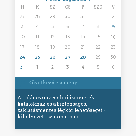
H
K
SZ
CS
P
SZO
V
27
28
29
30
31
1
2
3
4
5
6
7
8
9
10
11
12
13
14
15
16
17
18
19
20
21
22
23
24
25
26
27
28
29
30
31
1
2
3
4
5
6
Következő esemény:
Általános önvédelmi ismeretek
fiataloknak és a biztonságos,
zaklatásmentes légkör lehetőségei -
kihelyezett szakmai nap