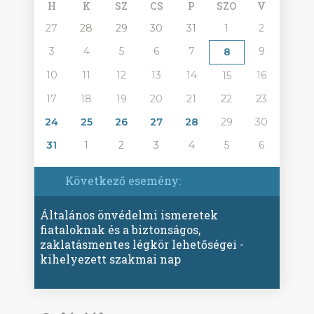
H
K
SZ
CS
P
SZO
V
27
28
29
30
31
1
2
3
4
5
6
7
9
8
10
11
12
13
14
16
15
17
18
19
20
21
22
23
24
25
26
27
28
29
30
31
1
2
3
4
5
6
Következő esemény:
Általános önvédelmi ismeretek
fiataloknak és a biztonságos,
zaklatásmentes légkör lehetőségei -
kihelyezett szakmai nap