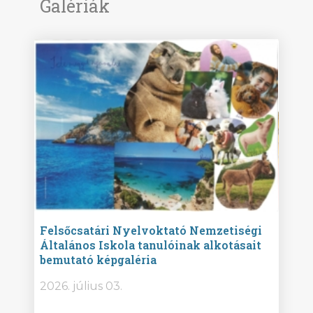
Galériák
ise
Felsőcsatári Nyelvoktató Nemzetiségi
Győr
Általános Iskola tanulóinak alkotásait
Isko
bemutató képgaléria
képg
bor -
2026. július 03.
2026.