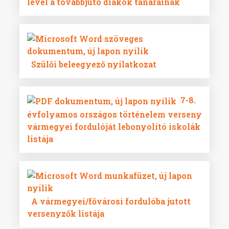
levél a továbbjutó diákok tanárainak
Szülői beleegyező nyilatkozat
7-8.
évfolyamos országos történelem verseny
vármegyei fordulóját lebonyolító iskolák
listája
A vármegyei/fővárosi fordulóba jutott
versenyzők listája