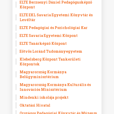
ELTE Berzsenyi Dániel Pedagógusképző
Központ
ELTE EKL Savaria Egyetemi Könyvtár és
Levéltár
ELTE Pedagógiai és Pszichológiai Kar
ELTE Savaria Egyetemi Központ
ELTE Tanárképző Központ
Eötvös Loránd Tudományegyetem
Klebelsberg Központ Tankerületi
Központok
Magyarország Kormánya
Belügyminisztérium
Magyarország Kormánya Kulturális és
Innovációs Minisztérium
Mindenki iskolája projekt
Oktatási Hivatal
Országos Pedagógiai Könyvtár és Múzeum