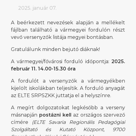
2025. január 07.
A beérkezett nevezések alapján a mellékelt
fájlban található a vármegyei fordulón részt
vevő versenyzők listája megyei bontásban.
Gratulálunk minden bejutó diáknak!
A vármegyei/fővárosi forduló időpontja:
2025.
február 11. 14.00-15.30 óra
A fordulót a versenyzők a vármegyékben
kijelölt iskolákban teljesítik. A forduló anyagát
az ELTE SRPSZKK juttatja el a helyszínre.
A megírt dolgozatokat legkésőbb a verseny
másnapján
postázni kell
az országos szervező
címére
(ELTE Savaria Regionális Pedagógiai
Szolgáltató és Kutató Központ, 9700