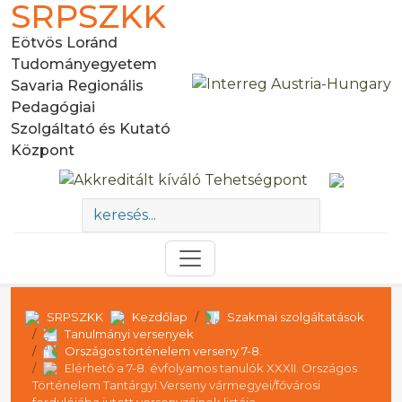
SRPSZKK
Eötvös Loránd
Tudományegyetem
Savaria Regionális
Pedagógiai
Szolgáltató és Kutató
Központ
SRPSZKK
Kezdőlap
Szakmai szolgáltatások
Tanulmányi versenyek
Országos történelem verseny 7-8.
Elérhető a 7-8. évfolyamos tanulók XXXII. Országos
Történelem Tantárgyi Verseny vármegyei/fővárosi
fordulójába jutott versenyzőinek listája