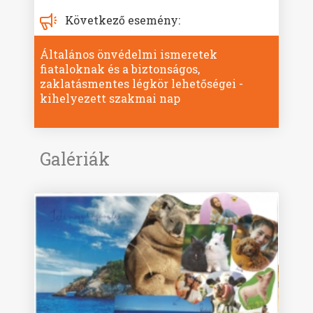
Következő esemény:
Általános önvédelmi ismeretek
fiataloknak és a biztonságos,
zaklatásmentes légkör lehetőségei -
kihelyezett szakmai nap
Galériák