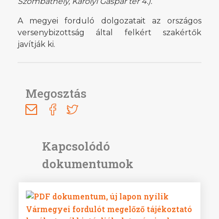
Szombathely, Károlyi Gáspár tér 4.).
A megyei forduló dolgozatait az országos
versenybizottság által felkért szakértők
javítják ki.
Megosztás
Vármegyei fordulót megelőző tájékoztató