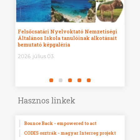
ise
Felsőcsatári Nyelvoktató Nemzetiségi
Győr
Általános Iskola tanulóinak alkotásait
Isko
bemutató képgaléria
képg
bor -
2026. július 03.
2026.
Hasznos linkek
Bounce Back - empowered to act
CODES osztrák - magyar Interreg projekt