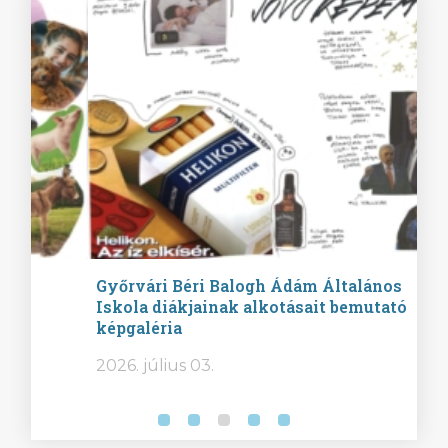
Győrvári Béri Balogh Ádám Általános
Ha
Iskola diákjainak alkotásait bemutató
Mű
képgaléria
be
2026. július 03.
202