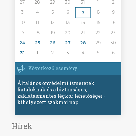
27
28
29
30
31
1
2
3
4
5
6
8
9
7
10
11
12
13
15
16
14
17
18
19
20
21
22
23
24
25
26
27
28
29
30
31
1
2
3
4
5
6
Következő esemény:
Általános önvédelmi ismeretek
fiataloknak és a biztonságos,
zaklatásmentes légkör lehetőségei -
kihelyezett szakmai nap
Hírek