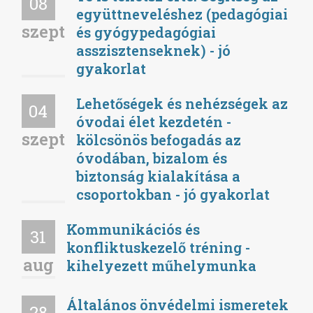
08
együttneveléshez (pedagógiai
szept
és gyógypedagógiai
asszisztenseknek) - jó
gyakorlat
Lehetőségek és nehézségek az
04
óvodai élet kezdetén -
szept
kölcsönös befogadás az
óvodában, bizalom és
biztonság kialakítása a
csoportokban - jó gyakorlat
Kommunikációs és
31
konfliktuskezelő tréning -
aug
kihelyezett műhelymunka
Általános önvédelmi ismeretek
28