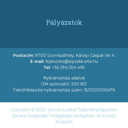
Pályázatok
Postacím:
9700 Szombathely, Károlyi Gáspár tér 4.
E-mail:
fejlesztes@srpszkk.elte.hu
Tel:
+36 (94) 504 495
Nyilvántartási adatok
OM azonosító: 200 851
Felnőttképzési nyilvántartási szám: B/2021/000476
Copyright © 2023. Eötvös Loránd Tudományegyetem
Savaria Regionális Pedagógiai Szolgáltató és Kutató
Központ