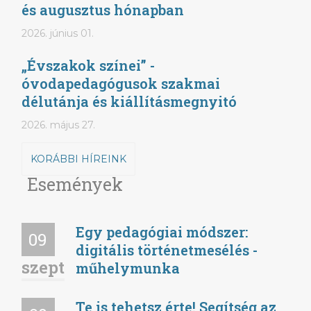
és augusztus hónapban
2026. június 01.
„Évszakok színei” -
óvodapedagógusok szakmai
délutánja és kiállításmegnyitó
2026. május 27.
KORÁBBI HÍREINK
Események
Egy pedagógiai módszer:
09
digitális történetmesélés -
szept
műhelymunka
Te is tehetsz érte! Segítség az