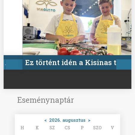
Ez történt idén a Kisinas táborban
Eseménynaptár
<
2026. augusztus
>
H
K
SZ
CS
P
SZO
V