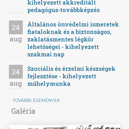
kihelyezett akkreditált
pedagógus-továbbképzés
Általános önvédelmi ismeretek
24
fiataloknak és a biztonságos,
aug
zaklatásmentes légkör
lehetőségei - kihelyezett
szakmai nap
Szociális és érzelmi készségek
24
fejlesztése - kihelyezett
aug
műhelymunka
TOVÁBBI ESEMÉNYEK
Galéria