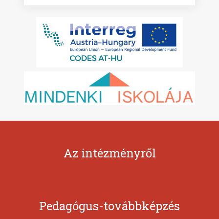
Az intézményről
Pedagógus-továbbképzés