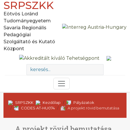
SRPSZKK
Eötvös Loránd
Tudományegyetem
Savaria Regionális
Pedagógiai
Szolgáltató és Kutató
Központ
SRPSZKK
Kezdőlap
Pályázatok
CODES AT-HU074
A projekt rövid bemutatása
A projekt rövid bemutatása