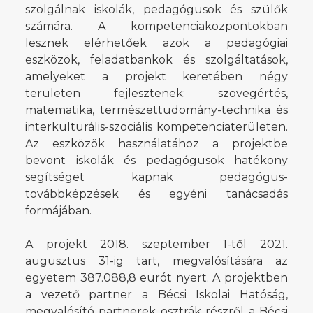
szolgálnak iskolák, pedagógusok és szülők
számára. A kompetenciaközpontokban
lesznek elérhetőek azok a pedagógiai
eszközök, feladatbankok és szolgáltatások,
amelyeket a projekt keretében négy
területen fejlesztenek: szövegértés,
matematika, természettudomány-technika és
interkulturális-szociális kompetenciaterületen.
Az eszközök használatához a projektbe
bevont iskolák és pedagógusok hatékony
segítséget kapnak pedagógus-
továbbképzések és egyéni tanácsadás
formájában.
A projekt 2018. szeptember 1-től 2021.
augusztus 31-ig tart, megvalósítására az
egyetem 387.088,8 eurót nyert. A projektben
a vezető partner a Bécsi Iskolai Hatóság,
megvalósító partnerek osztrák részről a Bécsi