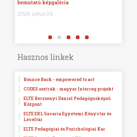
bemutató képgaléria
képg
bor -
2026. július 03.
2026.
Hasznos linkek
Bounce Back - empowered to act
CODES osztrák - magyar Interreg projekt
ELTE Berzsenyi Dániel Pedagógusképző
Központ
ELTE EKL Savaria Egyetemi Könyvtár és
Levéltár
ELTE Pedagógiai és Pszichológiai Kar