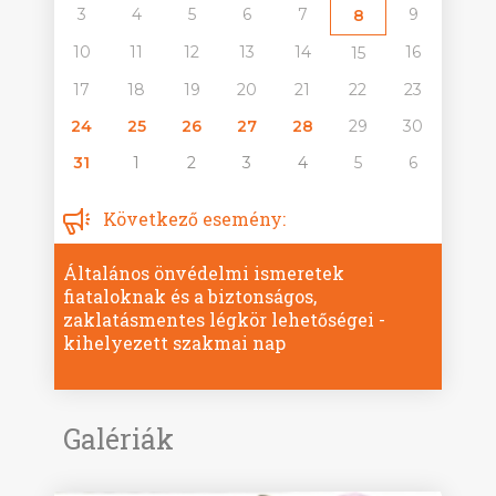
3
4
5
6
7
9
8
10
11
12
13
14
16
15
17
18
19
20
21
22
23
24
25
26
27
28
29
30
31
1
2
3
4
5
6
Következő esemény:
Általános önvédelmi ismeretek
fiataloknak és a biztonságos,
zaklatásmentes légkör lehetőségei -
kihelyezett szakmai nap
Galériák