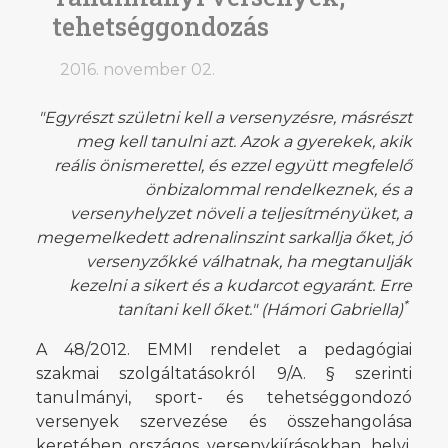
tehetséggondozás
2016. november 02.
"Egyrészt születni kell a versenyzésre, másrészt
meg kell tanulni azt. Azok a gyerekek, akik
reális önismerettel, és ezzel együtt megfelelő
önbizalommal rendelkeznek, és a
versenyhelyzet növeli a teljesítményüket, a
megemelkedett adrenalinszint sarkallja őket, jó
versenyzőkké válhatnak, ha megtanulják
kezelni a sikert és a kudarcot egyaránt. Erre
*
tanítani kell őket." (Hámori Gabriella)
A 48/2012. EMMI rendelet a pedagógiai
szakmai szolgáltatásokról 9/A. § szerinti
tanulmányi, sport- és tehetséggondozó
versenyek szervezése és összehangolása
keretében országos versenykiírásokban, helyi,