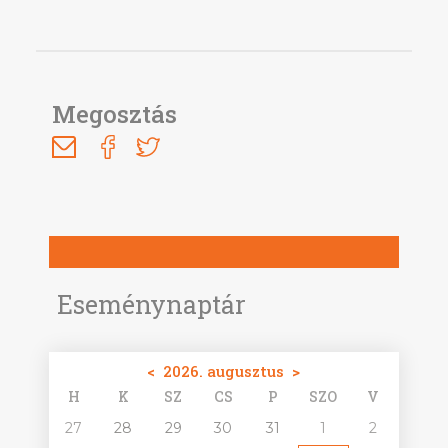
Megosztás
Eseménynaptár
<
2026. augusztus
>
H
K
SZ
CS
P
SZO
V
27
28
29
30
31
1
2