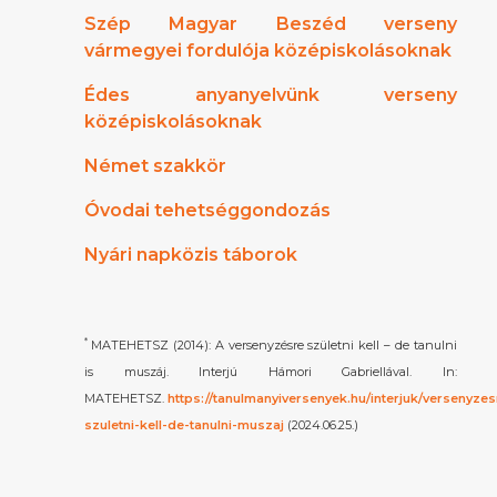
Szép Magyar Beszéd verseny
vármegyei fordulója középiskolásoknak
Édes anyanyelvünk verseny
középiskolásoknak
Német szakkör
Óvodai tehetséggondozás
Nyári napközis táborok
*
MATEHETSZ (2014): A versenyzésre születni kell – de tanulni
is muszáj. Interjú Hámori Gabriellával. In:
MATEHETSZ.
https://tanulmanyiversenyek.hu/interjuk/versenyzes
szuletni-kell-de-tanulni-muszaj
(2024.06.25.)