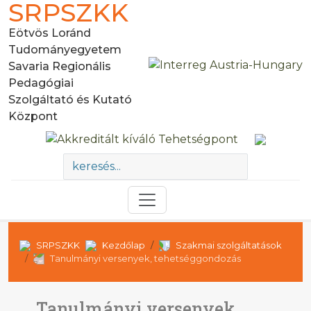
SRPSZKK
Eötvös Loránd
Tudományegyetem
Savaria Regionális
Pedagógiai
Szolgáltató és Kutató
Központ
SRPSZKK
Kezdőlap
Szakmai szolgáltatások
Tanulmányi versenyek, tehetséggondozás
Tanulmányi versenyek,