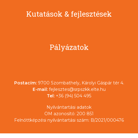
Kutatások & fejlesztések
Pályázatok
Postacím:
9700 Szombathely, Károlyi Gáspár tér 4.
E-mail:
fejlesztes@srpszkk.elte.hu
Tel:
+36 (94) 504 495
Nyilvántartási adatok
OM azonosító: 200 851
Felnőttképzési nyilvántartási szám: B/2021/000476