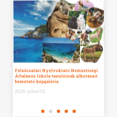
ise
Felsőcsatári Nyelvoktató Nemzetiségi
Győr
Általános Iskola tanulóinak alkotásait
Isko
bemutató képgaléria
képg
bor -
2026. július 03.
2026.