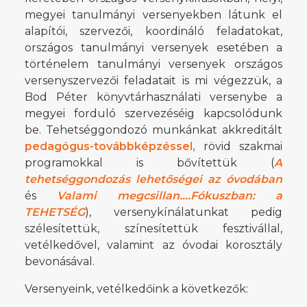
megyei tanulmányi versenyekben látunk el
alapítói, szervezői, koordináló feladatokat,
országos tanulmányi versenyek esetében a
történelem tanulmányi versenyek országos
versenyszervezői feladatait is mi végezzük, a
Bod Péter könyvtárhasználati versenybe a
megyei forduló szervezéséig kapcsolódunk
be. Tehetséggondozó munkánkat akkreditált
pedagógus-továbbképzéssel,
rövid szakmai
programokkal is bővítettük (
A
tehetséggondozás lehetőségei az óvodában
és
Valami megcsillan….Fókuszban: a
TEHETSÉG
), versenykínálatunkat pedig
szélesítettük, színesítettük fesztivállal,
vetélkedővel, valamint az óvodai korosztály
bevonásával.
Versenyeink, vetélkedőink a következők: