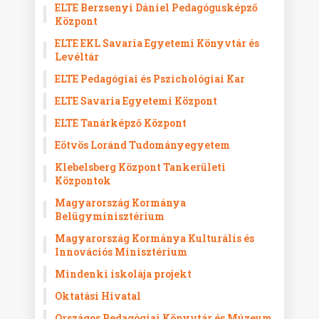
ELTE Berzsenyi Dániel Pedagógusképző
Központ
ELTE EKL Savaria Egyetemi Könyvtár és
Levéltár
ELTE Pedagógiai és Pszichológiai Kar
ELTE Savaria Egyetemi Központ
ELTE Tanárképző Központ
Eötvös Loránd Tudományegyetem
Klebelsberg Központ Tankerületi
Központok
Magyarország Kormánya
Belügyminisztérium
Magyarország Kormánya Kulturális és
Innovációs Minisztérium
Mindenki iskolája projekt
Oktatási Hivatal
Országos Pedagógiai Könyvtár és Múzeum