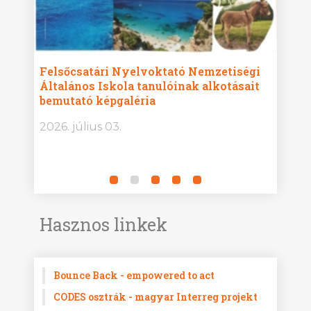
ise
Felsőcsatári Nyelvoktató Nemzetiségi
Győr
Általános Iskola tanulóinak alkotásait
Isko
bemutató képgaléria
képg
bor -
2026. július 03.
2026.
Hasznos linkek
Bounce Back - empowered to act
CODES osztrák - magyar Interreg projekt