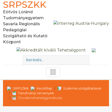
SRPSZKK
Eötvös Loránd
Tudományegyetem
Savaria Regionális
Pedagógiai
Szolgáltató és Kutató
Központ
SRPSZKK
Kezdőlap
Szakmai szolgáltatások
Tanulmányi versenyek
Óvodai tehetséggondozás