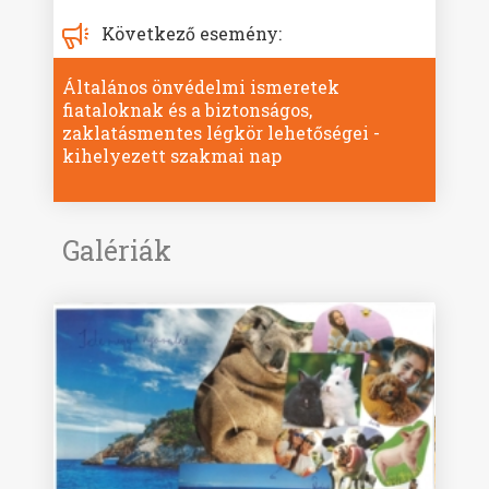
Következő esemény:
Általános önvédelmi ismeretek
fiataloknak és a biztonságos,
zaklatásmentes légkör lehetőségei -
kihelyezett szakmai nap
Galériák