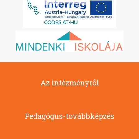
Az intézményről
Pedagógus-továbbképzés