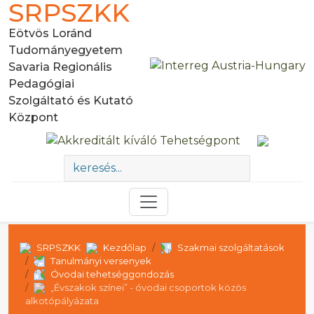
SRPSZKK
Eötvös Loránd
Tudományegyetem
Savaria Regionális
Pedagógiai
Szolgáltató és Kutató
Központ
SRPSZKK
Kezdőlap
Szakmai szolgáltatások
Tanulmányi versenyek
Óvodai tehetséggondozás
„Évszakok színei” - óvodai csoportok közös
alkotópályázata