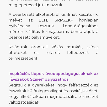
meglepetéssel jutalmazzuk.
A beérkezett alkotásokról kisfilmet készítünk,
melyet az ELTE SRPSZKK honlapján
nyilvánossá teszünk. Lehetőségeinkhez
mérten kiállítás formájában is bemutatjuk a
beérkezett pályaműveket.
Kívánunk örömteli közös munkát, színes
ötleteket és sok-sok felfedezést a
természetben!
Inspirációs tippek óvodapedagógusoknak az
„Évszakok Színei” pályázathoz
Segítsük a gyerekeket, hogy felfedezzék az
évszakok különleges világát és inspiráljuk őket,
hogy alkotásaikban megmutassák a természet
változatosságát!