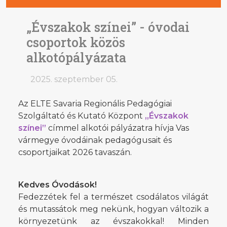
„Évszakok színei” - óvodai
csoportok közös
alkotópályázata
2025. szeptember 05.
Az ELTE Savaria Regionális Pedagógiai
Szolgáltató és Kutató Központ
„Évszakok
színei”
címmel alkotói pályázatra hívja Vas
vármegye óvodáinak pedagógusait és
csoportjaikat 2026 tavaszán.
Kedves Óvodások!
Fedezzétek fel a természet csodálatos világát
és mutassátok meg nekünk, hogyan változik a
környezetünk az évszakokkal! Minden