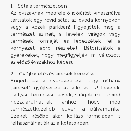
1. Séta a természetben
Az évszaknak megfelelő időjárást kihasználva
tartsatok egy rövid sétát az óvoda környékén
vagy a közeli parkban! Figyeljétek meg a
természet színeit, a levelek, virágok vagy
termések formáját és fedezzétek fel a
környezet apró részleteit. Bátorítsátok a
gyerekeket, hogy megfigyeljék, mi változott
az előző évszakhoz képest.
2. Gyűjtögetés és kincsek keresése
Engedjétek a gyerekeknek, hogy néhány
„kincset” gyűjtsenek az alkotáshoz! Levelek,
gallyak, termések, kövek, virágok mind-mind
hozzájárulhatnak ahhoz, hogy még
természetközelibb legyen a pályamunka.
Ezeket később akár kollázs formájában is
felhasználhatják az alkotásokban.