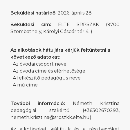
Beküldési határidő:
2026. április 28.
Beküldési cím:
ELTE SRPSZKK (9700
Szombathely, Károlyi Gáspár tér 4. )
Az alkotások hátuljára kérjük feltüntetni a
következő adatokat:
• Az óvodai csoport neve
• Az óvoda címe és elérhetősége
• A felkészítő pedagógus neve
• A mű címe
További információ:
Németh Krisztina
pedagógiai szakértő (+36302670293,
nemeth.krisztina@srpszkk.elte.hu)
Az alkotásokat kiállítjuk és a résztvevőket