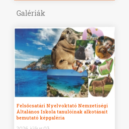
Galériák
ise
Felsőcsatári Nyelvoktató Nemzetiségi
Győr
Általános Iskola tanulóinak alkotásait
Isko
bemutató képgaléria
képg
bor -
2026. július 03.
2026.