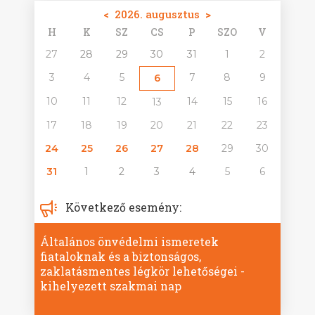
<
2026. augusztus
>
H
K
SZ
CS
P
SZO
V
27
28
29
30
31
1
2
3
4
5
7
8
9
6
10
11
12
14
15
16
13
17
18
19
20
21
22
23
24
25
26
27
28
29
30
31
1
2
3
4
5
6
Következő esemény:
Általános önvédelmi ismeretek
fiataloknak és a biztonságos,
zaklatásmentes légkör lehetőségei -
kihelyezett szakmai nap