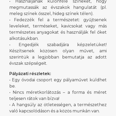
• Használjanak különféle színeket, hogy
megmutassák az évszakok hangulatát (pl.
meleg színek ősszel, hideg színek télen).
• Fedezzék fel a természetet: gyűjtsenek
leveleket, terméseket, kavicsokat vagy más
természetes anyagokat és használják fel őket
alkotásukban.
• Engedjék szabadjára képzeletüket!
Készítsenek közösen olyan művet, ami
szerintük a legjobban bemutatja az adott
évszak szépségeit.
Pályázati részletek:
• Egy óvodai csoport egy pályaművet küldhet
be.
• Nincs méretkorlátozás – a forma és méret
teljesen rátok van bízva!
• A hangsúly az ötletességen, a természethez
való kapcsolódáson és a közös munkán van.