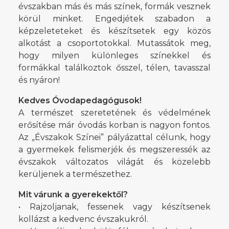
évszakban más és más színek, formák vesznek
körül minket. Engedjétek szabadon a
képzeleteteket és készítsetek egy közös
alkotást a csoportotokkal. Mutassátok meg,
hogy milyen különleges színekkel és
formákkal találkoztok ősszel, télen, tavasszal
és nyáron!
Kedves Óvodapedagógusok!
A természet szeretetének és védelmének
erősítése már óvodás korban is nagyon fontos.
Az „Évszakok Színei” pályázattal célunk, hogy
a gyermekek felismerjék és megszeressék az
évszakok változatos világát és közelebb
kerüljenek a természethez.
Mit várunk a gyerekektől?
• Rajzoljanak, fessenek vagy készítsenek
kollázst a kedvenc évszakukról.