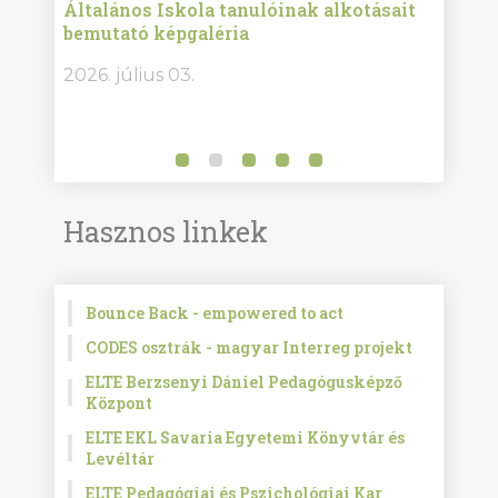
Általános Iskola tanulóinak alkotásait
Isko
bemutató képgaléria
képg
bor -
2026. július 03.
2026.
Hasznos linkek
Bounce Back - empowered to act
CODES osztrák - magyar Interreg projekt
ELTE Berzsenyi Dániel Pedagógusképző
Központ
ELTE EKL Savaria Egyetemi Könyvtár és
Levéltár
ELTE Pedagógiai és Pszichológiai Kar