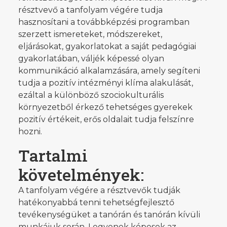
résztvevő a tanfolyam végére tudja
hasznosítani a továbbképzési programban
szerzett ismereteket, módszereket,
eljárásokat, gyakorlatokat a saját pedagógiai
gyakorlatában, váljék képessé olyan
kommunikáció alkalamzására, amely segíteni
tudja a pozitív intézményi klíma alakulását,
ezáltal a különböző szociokulturális
környezetből érkező tehetséges gyerekek
pozitív értékeit, erős oldalait tudja felszínre
hozni.
Tartalmi
követelmények:
A tanfolyam végére a résztvevők tudják
hatékonyabbá tenni tehetségfejlesztő
tevékenységüket a tanórán és tanórán kívüli
munkájuk során. Legyenek képesek az