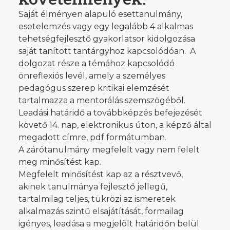
Saját élményen alapuló esettanulmány,
esetelemzés vagy egy legalább 4 alkalmas
tehetségfejlesztő gyakorlatsor kidolgozása
saját tanított tantárgyhoz kapcsolódóan. A
dolgozat része a témához kapcsolódó
önreflexiós levél, amely a személyes
pedagógus szerep kritikai elemzését
tartalmazza a mentorálás szemszögéből.
Leadási határidő a továbbképzés befejezését
követő 14. nap, elektronikus úton, a képző által
megadott címre, pdf formátumban.
A zárótanulmány megfelelt vagy nem felelt
meg minősítést kap.
Megfelelt minősítést kap az a résztvevő,
akinek tanulmánya fejlesztő jellegű,
tartalmilag teljes, tükrözi az ismeretek
alkalmazás szintű elsajátítását, formailag
igényes, leadása a megjelölt határidőn belül