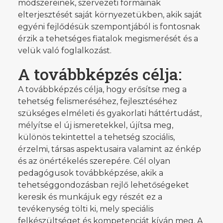
módszereinek, szervezeti formáinak
elterjesztését saját környezetükben, akik saját
egyéni fejlődésük szempontjából is fontosnak
érzik a tehetséges fiatalok megismerését és a
velük való foglalkozást.
A továbbképzés célja:
A továbbképzés célja, hogy erősítse meg a
tehetség felismeréséhez, fejlesztéséhez
szükséges elméleti és gyakorlati háttértudást,
mélyítse el új ismeretekkel, újítsa meg,
különös tekintettel a tehetség szociális,
érzelmi, társas aspektusaira valamint az énkép
és az önértékelés szerepére. Cél olyan
pedagógusok továbbképzése, akik a
tehetséggondozásban rejlő lehetőségeket
keresik és munkájuk egy részét ez a
tevékenység tölti ki, mely speciális
felkészültséget és kompetenciát kíván meg. A