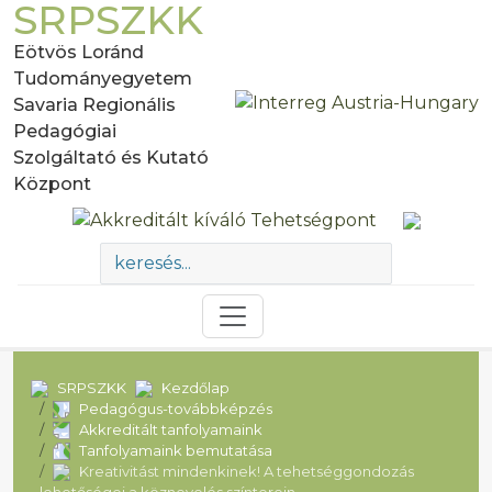
SRPSZKK
Eötvös Loránd
Tudományegyetem
Savaria Regionális
Pedagógiai
Szolgáltató és Kutató
Központ
SRPSZKK
Kezdőlap
Pedagógus-továbbképzés
Akkreditált tanfolyamaink
Tanfolyamaink bemutatása
Kreativitást mindenkinek! A tehetséggondozás
lehetőségei a köznevelés színterein