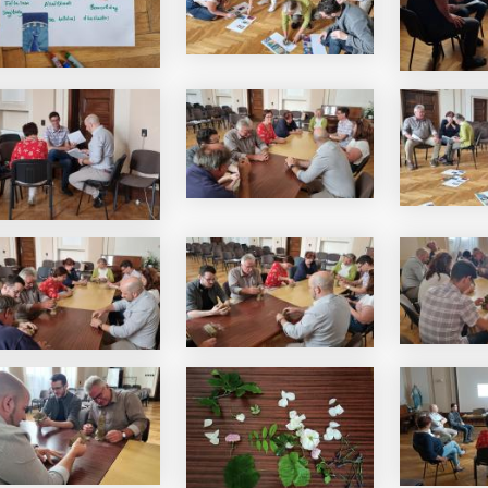
i Béri Balogh Ádám
Hatos Ferenc Általános
os
Iskola és Alapfokú Művészeti
diákjainak alkotásait
Iskola fiataljainak alkotásait
ó képgaléria
bemutató képgaléria
lius 03.
2026. július 03.