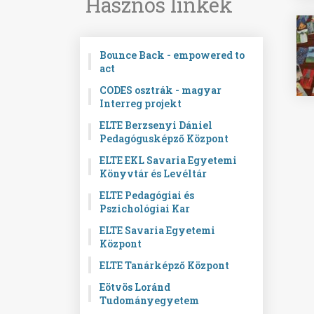
Hasznos linkek
Bounce Back - empowered to
act
CODES osztrák - magyar
Interreg projekt
ELTE Berzsenyi Dániel
Pedagógusképző Központ
ELTE EKL Savaria Egyetemi
Könyvtár és Levéltár
ELTE Pedagógiai és
Pszichológiai Kar
ELTE Savaria Egyetemi
Központ
ELTE Tanárképző Központ
Eötvös Loránd
Tudományegyetem