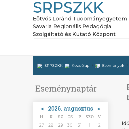
SRPSZKK
Eötvös Loránd Tudományegyetem
Savaria Regionális Pedagógiai
Szolgáltató és Kutató Központ
SRPSZKK
Kezdőlap
Események
Eseménynaptár
<
2026. augusztus
>
H
K
SZ
CS
P
SZO
V
Idő
27
28
29
30
31
1
2