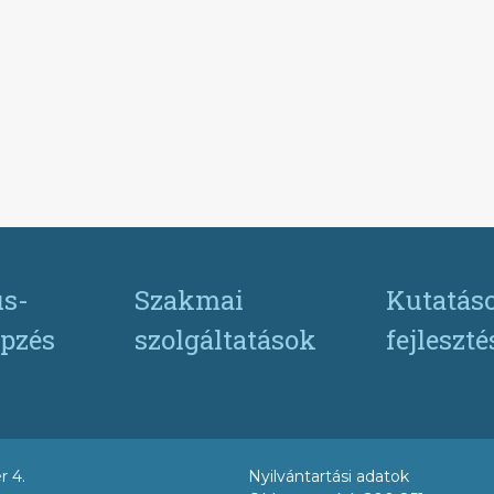
s-
Szakmai
Kutatás
pzés
szolgáltatások
fejleszt
r 4.
Nyilvántartási adatok