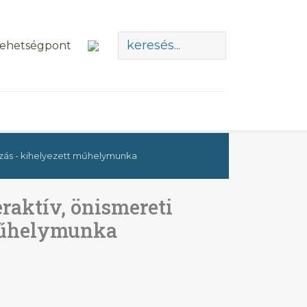
ozás - kihelyezett műhelymunka
raktív, önismereti
 műhelymunka