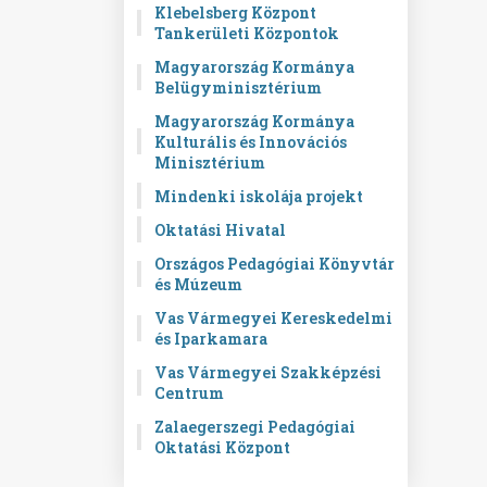
Klebelsberg Központ
Tankerületi Központok
Magyarország Kormánya
Belügyminisztérium
Magyarország Kormánya
Kulturális és Innovációs
Minisztérium
Mindenki iskolája projekt
Oktatási Hivatal
Országos Pedagógiai Könyvtár
és Múzeum
Vas Vármegyei Kereskedelmi
és Iparkamara
Vas Vármegyei Szakképzési
Centrum
Zalaegerszegi Pedagógiai
Oktatási Központ