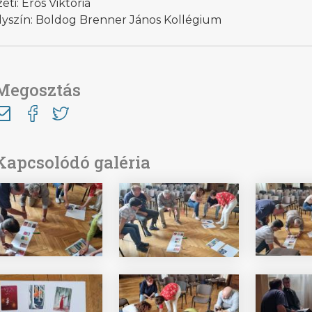
eti: Erős Viktória
lyszín: Boldog Brenner János Kollégium
Megosztás
Kapcsolódó galéria