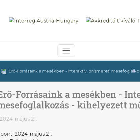
Erő-Forrásaink a mesékben - Interaktív, önismereti mesefoglalk
Erő-Forrásaink a mesékben - Inte
mesefoglalkozás - kihelyezett
2024. május 21.
pont: 2024. május 21.