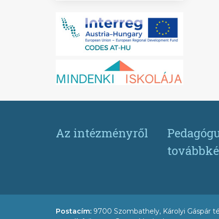
Az intézményről
Pedagógu
továbbké
Postacím:
9700 Szombathely, Károlyi Gáspár té