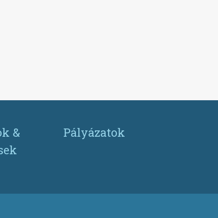
ok &
Pályázatok
ések