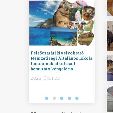
ine
Felsőcsatári Nyelvoktató
Győrvár
e durch
Nemzetiségi Általános Iskola
Általán
metország –
tanulóinak alkotásait
Iskola 
etországban)
bemutató képgaléria
bemutat
t nyelvi
2026.
2026. július 03.
2026. jú