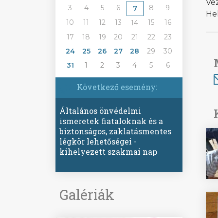
Vez
3
4
5
6
8
9
7
He
10
11
12
13
15
16
14
17
18
19
20
21
22
23
24
25
26
27
28
29
30
31
1
2
3
4
5
6
Következő esemény:
Általános önvédelmi
ismeretek fiataloknak és a
biztonságos, zaklatásmentes
légkör lehetőségei -
kihelyezett szakmai nap
Galériák