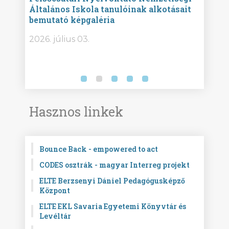
Általános Iskola tanulóinak alkotásait
Isko
bemutató képgaléria
képg
bor -
2026. július 03.
2026.
Hasznos linkek
Bounce Back - empowered to act
CODES osztrák - magyar Interreg projekt
ELTE Berzsenyi Dániel Pedagógusképző
Központ
ELTE EKL Savaria Egyetemi Könyvtár és
Levéltár