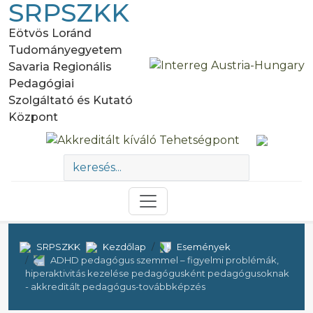
SRPSZKK
Eötvös Loránd
Tudományegyetem
Savaria Regionális
Pedagógiai
Szolgáltató és Kutató
Központ
SRPSZKK
Kezdőlap
Események
ADHD pedagógus szemmel – figyelmi problémák,
hiperaktivitás kezelése pedagógusként pedagógusoknak
- akkreditált pedagógus-továbbképzés