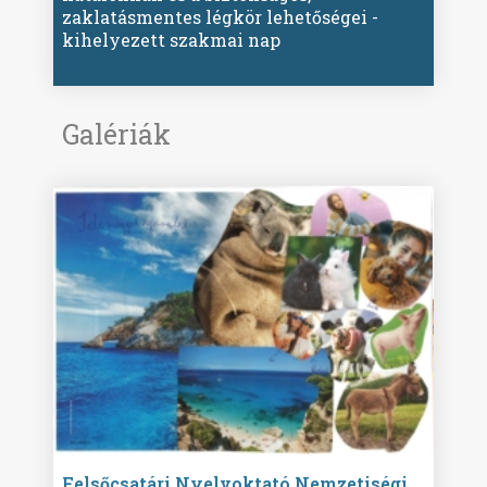
zaklatásmentes légkör lehetőségei -
kihelyezett szakmai nap
Galériák
ise
Felsőcsatári Nyelvoktató Nemzetiségi
Győr