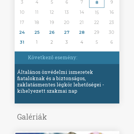
3
4
5
6
7
9
8
10
11
12
13
14
16
15
17
18
19
20
21
22
23
24
25
26
27
28
29
30
31
1
2
3
4
5
6
Következő esemény:
Általános önvédelmi ismeretek
fiataloknak és a biztonságos,
zaklatásmentes légkör lehetőségei -
kihelyezett szakmai nap
Galériák