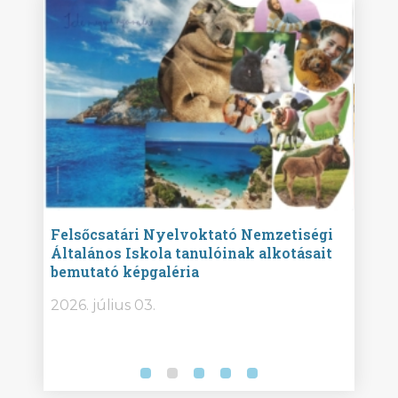
ise
Felsőcsatári Nyelvoktató Nemzetiségi
Győr
Általános Iskola tanulóinak alkotásait
Isko
bemutató képgaléria
képg
bor -
2026. július 03.
2026.