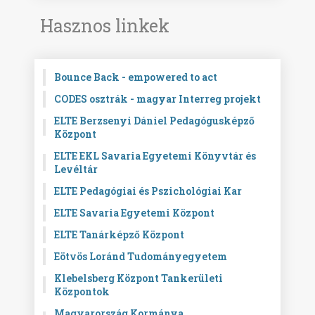
Hasznos linkek
Bounce Back - empowered to act
CODES osztrák - magyar Interreg projekt
ELTE Berzsenyi Dániel Pedagógusképző
Központ
ELTE EKL Savaria Egyetemi Könyvtár és
Levéltár
ELTE Pedagógiai és Pszichológiai Kar
ELTE Savaria Egyetemi Központ
ELTE Tanárképző Központ
Eötvös Loránd Tudományegyetem
Klebelsberg Központ Tankerületi
Központok
Magyarország Kormánya