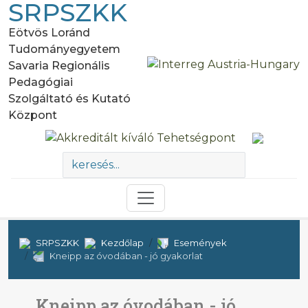
SRPSZKK
Eötvös Loránd
Tudományegyetem
Savaria Regionális
Pedagógiai
Szolgáltató és Kutató
Központ
SRPSZKK
Kezdőlap
Események
Kneipp az óvodában - jó gyakorlat
Kneipp az óvodában - jó