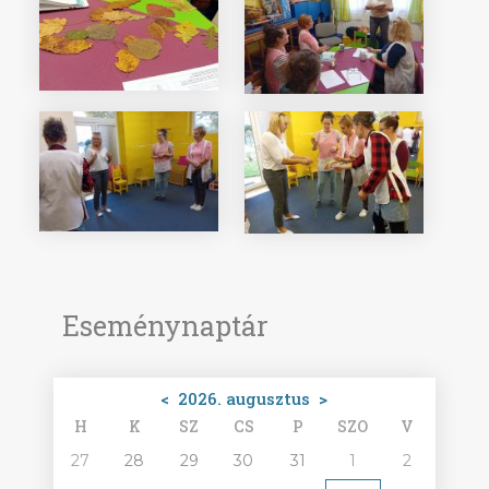
Eseménynaptár
<
2026. augusztus
>
H
K
SZ
CS
P
SZO
V
27
28
29
30
31
1
2