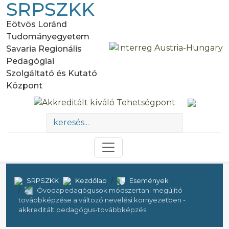
SRPSZKK
Eötvös Loránd
Tudományegyetem
Savaria Regionális
Pedagógiai
Szolgáltató és Kutató
Központ
SRPSZKK
Kezdőlap
Események
Óvodapedagógusok módszertani megújító
továbbképzése a változó nevelési környezetben -
akkreditált pedagógus-továbbképzés