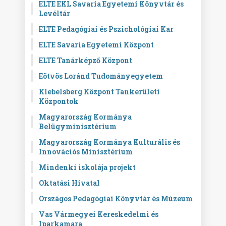
ELTE EKL Savaria Egyetemi Könyvtár és
Levéltár
ELTE Pedagógiai és Pszichológiai Kar
ELTE Savaria Egyetemi Központ
ELTE Tanárképző Központ
Eötvös Loránd Tudományegyetem
Klebelsberg Központ Tankerületi
Központok
Magyarország Kormánya
Belügyminisztérium
Magyarország Kormánya Kulturális és
Innovációs Minisztérium
Mindenki iskolája projekt
Oktatási Hivatal
Országos Pedagógiai Könyvtár és Múzeum
Vas Vármegyei Kereskedelmi és
Iparkamara