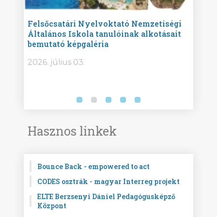
ise
Felsőcsatári Nyelvoktató Nemzetiségi
Győr
Általános Iskola tanulóinak alkotásait
Isko
bemutató képgaléria
képg
bor -
2026. július 03.
2026.
Hasznos linkek
Bounce Back - empowered to act
CODES osztrák - magyar Interreg projekt
ELTE Berzsenyi Dániel Pedagógusképző
Központ