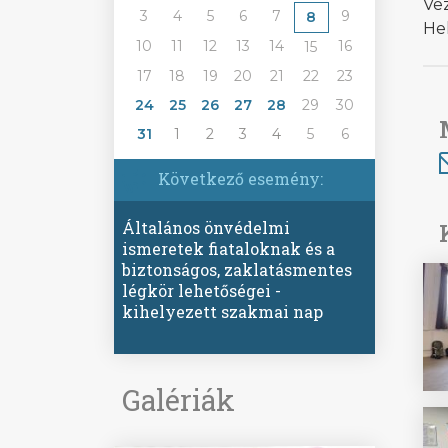
Vez
3
4
5
6
7
9
8
He
10
11
12
13
14
16
15
17
18
19
20
21
22
23
24
25
26
27
28
29
30
31
1
2
3
4
5
6
Következő esemény:
Általános önvédelmi
ismeretek fiataloknak és a
biztonságos, zaklatásmentes
légkör lehetőségei -
kihelyezett szakmai nap
Galériák