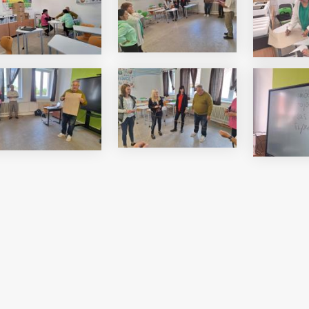
i Béri Balogh Ádám
Hatos Ferenc Általános
os
Iskola és Alapfokú Művészeti
diákjainak alkotásait
Iskola fiataljainak alkotásait
ó képgaléria
bemutató képgaléria
lius 03.
2026. július 03.