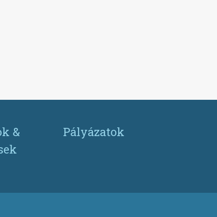
ok &
Pályázatok
ések