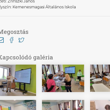
eti: Zrinszki János
lyszín: Kemenesmagasi Általános Iskola
Megosztás
Kapcsolódó galéria