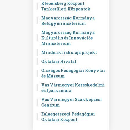
Klebelsberg Központ
Tankerületi Központok
Magyarország Kormánya
Belügyminisztérium
Magyarország Kormánya
Kulturális és Innovációs
Minisztérium
Mindenki iskolája projekt
Oktatási Hivatal
Országos Pedagógiai Könyvtár
és Múzeum
Vas Vármegyei Kereskedelmi
és Iparkamara
Vas Vármegyei Szakképzési
Centrum
Zalaegerszegi Pedagógiai
Oktatási Központ