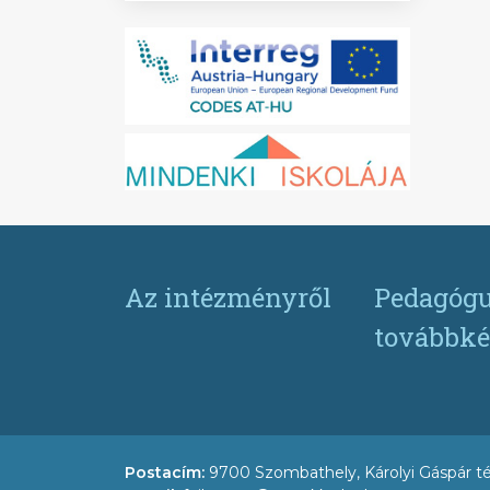
Az intézményről
Pedagógu
továbbké
Postacím:
9700 Szombathely, Károlyi Gáspár té