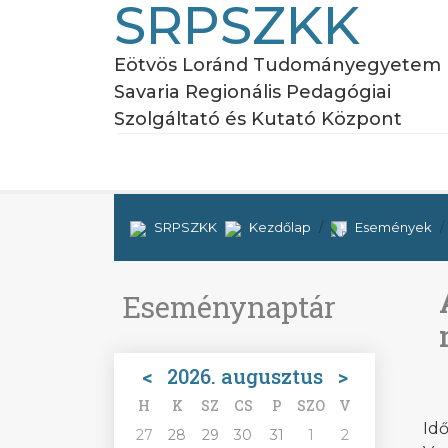
SRPSZKK
Eötvös Loránd Tudományegyetem
Savaria Regionális Pedagógiai
Szolgáltató és Kutató Központ
SRPSZKK
Kezdőlap
Események
Eseménynaptár
<
2026. augusztus
>
H
K
SZ
CS
P
SZO
V
Idő
27
28
29
30
31
1
2