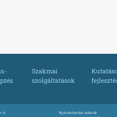
s-
Szakmai
Kutatás
pzés
szolgáltatások
fejleszt
r 4.
Nyilvántartási adatok