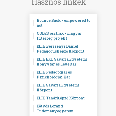
Hasznos linkek
Bounce Back - empowered to
act
CODES osztrák - magyar
Interreg projekt
ELTE Berzsenyi Dániel
Pedagógusképző Központ
ELTE EKL Savaria Egyetemi
Könyvtár és Levéltár
ELTE Pedagógiai és
Pszichológiai Kar
ELTE Savaria Egyetemi
Központ
ELTE Tanárképző Központ
Eötvös Loránd
Tudományegyetem