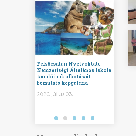
ine
Felsőcsatári Nyelvoktató
Győrvár
e durch
Nemzetiségi Általános Iskola
Általán
metország –
tanulóinak alkotásait
Iskola 
etországban)
bemutató képgaléria
bemutat
t nyelvi
2026.
2026. július 03.
2026. jú