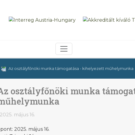
Az osztályfőnöki munka támogatása - kihelyezett műhelymunka
Az osztályfőnöki munka támogat
műhelymunka
2025. május 16.
pont: 2025. május 16.