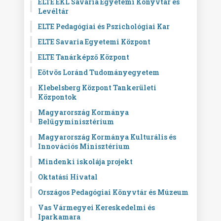
ELTE EKL Savaria Egyetemi Könyvtár és
Levéltár
ELTE Pedagógiai és Pszichológiai Kar
ELTE Savaria Egyetemi Központ
ELTE Tanárképző Központ
Eötvös Loránd Tudományegyetem
Klebelsberg Központ Tankerületi
Központok
Magyarország Kormánya
Belügyminisztérium
Magyarország Kormánya Kulturális és
Innovációs Minisztérium
Mindenki iskolája projekt
Oktatási Hivatal
Országos Pedagógiai Könyvtár és Múzeum
Vas Vármegyei Kereskedelmi és
Iparkamara