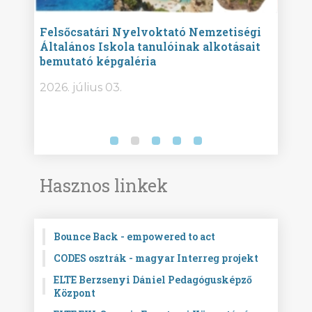
ise
Felsőcsatári Nyelvoktató Nemzetiségi
Győr
Általános Iskola tanulóinak alkotásait
Isko
bemutató képgaléria
képg
bor -
2026. július 03.
2026.
Hasznos linkek
Bounce Back - empowered to act
CODES osztrák - magyar Interreg projekt
ELTE Berzsenyi Dániel Pedagógusképző
Központ