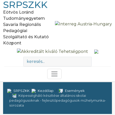
SRPSZKK
Eötvös Loránd
Tudományegyetem
Savaria Regionális
Pedagógiai
Szolgáltató és Kutató
Központ
SRPSZKK
Kezdőlap
Események
Képességháló készítése általános iskolai
pedagógusoknak - fejlesztőpedagógusok műhelymunka-
sorozata