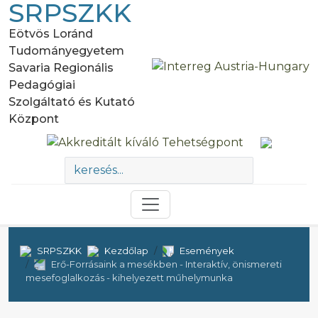
SRPSZKK
Eötvös Loránd
Tudományegyetem
Savaria Regionális
Pedagógiai
Szolgáltató és Kutató
Központ
SRPSZKK
Kezdőlap
Események
Erő-Forrásaink a mesékben - Interaktív, önismereti
mesefoglalkozás - kihelyezett műhelymunka