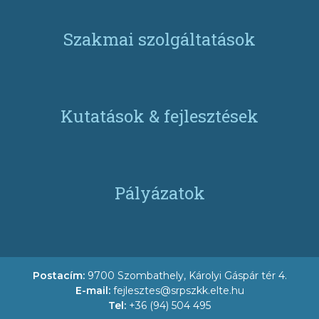
Szakmai szolgáltatások
Kutatások & fejlesztések
Pályázatok
Postacím:
9700 Szombathely, Károlyi Gáspár tér 4.
E-mail:
fejlesztes@srpszkk.elte.hu
Tel:
+36 (94) 504 495