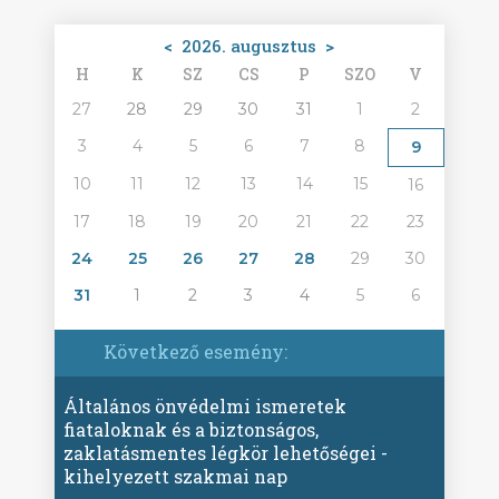
<
2026. augusztus
>
H
K
SZ
CS
P
SZO
V
27
28
29
30
31
1
2
3
4
5
6
7
8
9
10
11
12
13
14
15
16
17
18
19
20
21
22
23
24
25
26
27
28
29
30
31
1
2
3
4
5
6
Következő esemény:
Általános önvédelmi ismeretek
fiataloknak és a biztonságos,
zaklatásmentes légkör lehetőségei -
kihelyezett szakmai nap