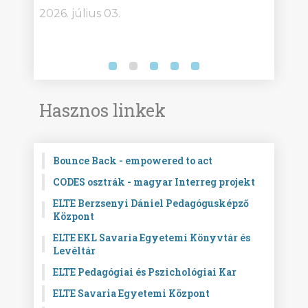
2026. július 03.
2026.
Hasznos linkek
Bounce Back - empowered to act
CODES osztrák - magyar Interreg projekt
ELTE Berzsenyi Dániel Pedagógusképző
Központ
ELTE EKL Savaria Egyetemi Könyvtár és
Levéltár
ELTE Pedagógiai és Pszichológiai Kar
ELTE Savaria Egyetemi Központ