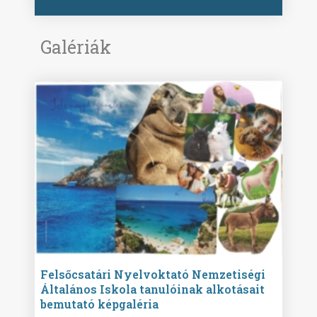
Galériák
ise
Felsőcsatári Nyelvoktató Nemzetiségi
Győr
Általános Iskola tanulóinak alkotásait
Isko
bemutató képgaléria
képg
bor -