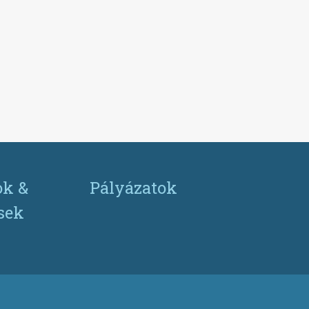
ok &
Pályázatok
ések