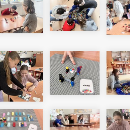
i Béri Balogh Ádám
Hatos Ferenc Általános
os
Iskola és Alapfokú Művészeti
diákjainak alkotásait
Iskola fiataljainak alkotásait
ó képgaléria
bemutató képgaléria
lius 03.
2026. július 03.