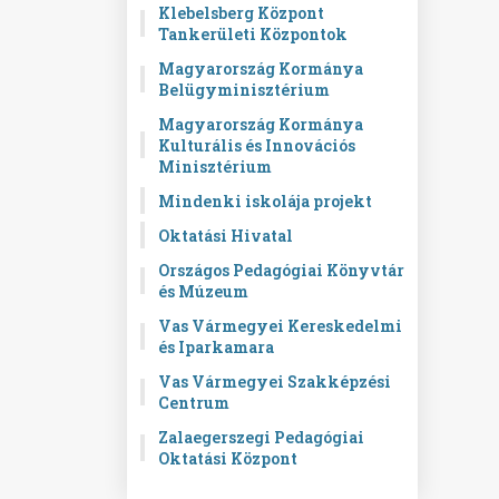
Klebelsberg Központ
Tankerületi Központok
Magyarország Kormánya
Belügyminisztérium
Magyarország Kormánya
Kulturális és Innovációs
Minisztérium
Mindenki iskolája projekt
Oktatási Hivatal
Országos Pedagógiai Könyvtár
és Múzeum
Vas Vármegyei Kereskedelmi
és Iparkamara
Vas Vármegyei Szakképzési
Centrum
Zalaegerszegi Pedagógiai
Oktatási Központ