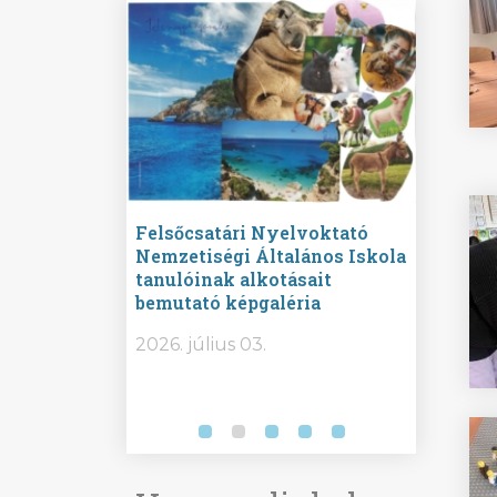
ine
Felsőcsatári Nyelvoktató
Győrvár
e durch
Nemzetiségi Általános Iskola
Általán
metország –
tanulóinak alkotásait
Iskola 
etországban)
bemutató képgaléria
bemutat
t nyelvi
2026.
2026. július 03.
2026. jú