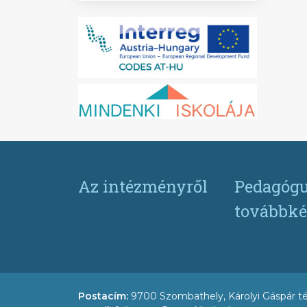
Az intézményről
Pedagógu
továbbké
Postacím:
9700 Szombathely, Károlyi Gáspár té