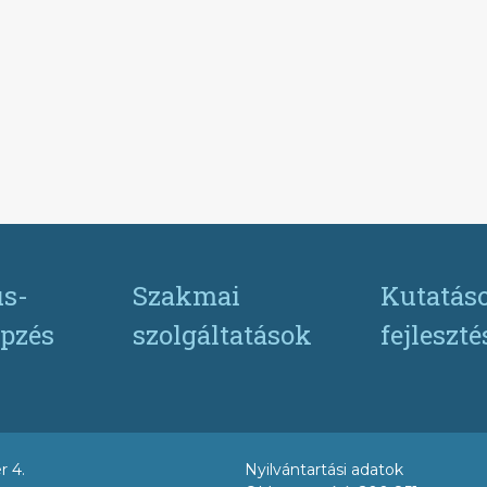
s-
Szakmai
Kutatás
pzés
szolgáltatások
fejleszt
r 4.
Nyilvántartási adatok