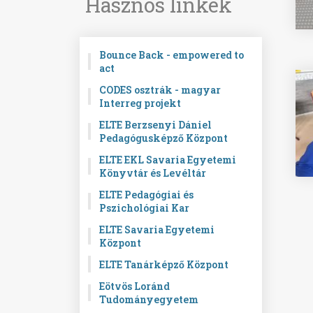
Hasznos linkek
Bounce Back - empowered to
act
CODES osztrák - magyar
Interreg projekt
ELTE Berzsenyi Dániel
Pedagógusképző Központ
ELTE EKL Savaria Egyetemi
Könyvtár és Levéltár
ELTE Pedagógiai és
Pszichológiai Kar
ELTE Savaria Egyetemi
Központ
ELTE Tanárképző Központ
Eötvös Loránd
Tudományegyetem