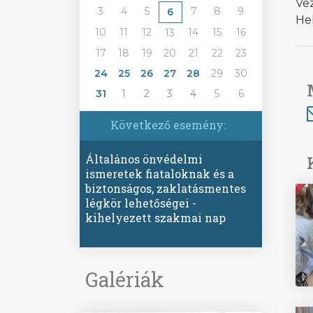
Vez
3
4
5
7
8
9
6
Hel
10
11
12
14
15
16
13
17
18
19
20
21
22
23
24
25
26
27
28
29
30
31
1
2
3
4
5
6
Következő esemény:
Általános önvédelmi
ismeretek fiataloknak és a
biztonságos, zaklatásmentes
légkör lehetőségei -
kihelyezett szakmai nap
Galériák