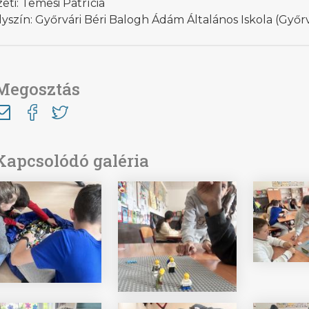
eti: Temesi Patrícia
yszín: Győrvári Béri Balogh Ádám Általános Iskola (Győr
Megosztás
Kapcsolódó galéria