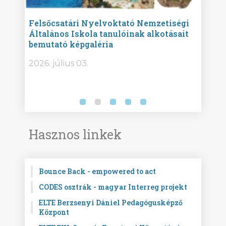
ise
Felsőcsatári Nyelvoktató Nemzetiségi
Győr
Általános Iskola tanulóinak alkotásait
Isko
bemutató képgaléria
képg
bor -
2026. július 03.
2026.
Hasznos linkek
Bounce Back - empowered to act
CODES osztrák - magyar Interreg projekt
ELTE Berzsenyi Dániel Pedagógusképző
Központ