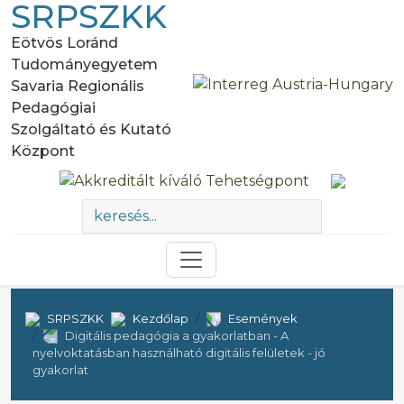
SRPSZKK
Eötvös Loránd
Tudományegyetem
Savaria Regionális
Pedagógiai
Szolgáltató és Kutató
Központ
SRPSZKK
Kezdőlap
Események
Digitális pedagógia a gyakorlatban - A
nyelvoktatásban használható digitális felületek - jó
gyakorlat