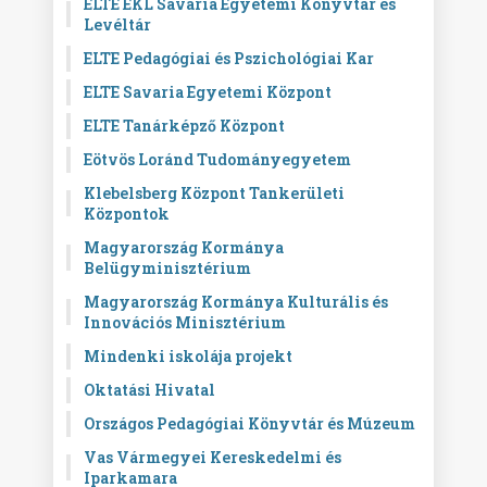
ELTE EKL Savaria Egyetemi Könyvtár és
Levéltár
ELTE Pedagógiai és Pszichológiai Kar
ELTE Savaria Egyetemi Központ
ELTE Tanárképző Központ
Eötvös Loránd Tudományegyetem
Klebelsberg Központ Tankerületi
Központok
Magyarország Kormánya
Belügyminisztérium
Magyarország Kormánya Kulturális és
Innovációs Minisztérium
Mindenki iskolája projekt
Oktatási Hivatal
Országos Pedagógiai Könyvtár és Múzeum
Vas Vármegyei Kereskedelmi és
Iparkamara