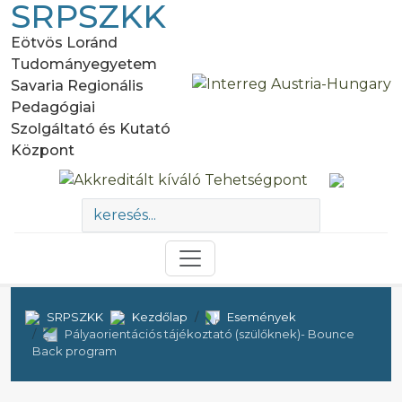
SRPSZKK
Eötvös Loránd
Tudományegyetem
Savaria Regionális
Pedagógiai
Szolgáltató és Kutató
Központ
SRPSZKK
Kezdőlap
Események
Pályaorientációs tájékoztató (szülőknek)- Bounce
Back program