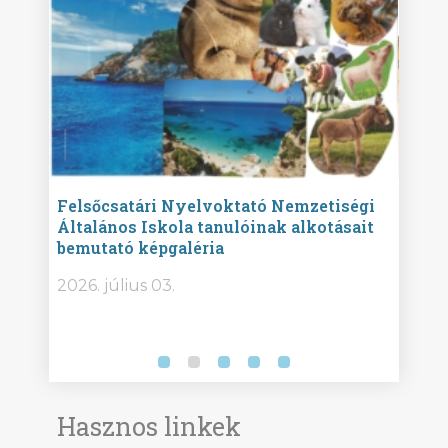
ise
Felsőcsatári Nyelvoktató Nemzetiségi
Győr
Általános Iskola tanulóinak alkotásait
Isko
bemutató képgaléria
képg
bor -
2026. július 03.
2026.
Hasznos linkek