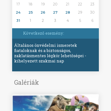
17
18
19
20
21
22
23
24
25
26
27
28
29
30
31
1
2
3
4
5
6
Következő esemény:
Általános önvédelmi ismeretek
fiataloknak és a biztonságos,
zaklatásmentes légkör lehetőségei -
kihelyezett szakmai nap
Galériák