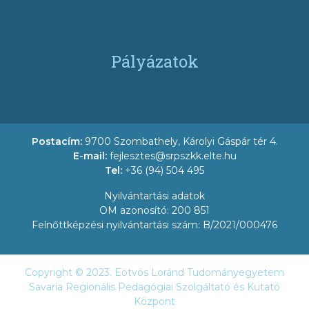
Pályázatok
Postacím:
9700 Szombathely, Károlyi Gáspár tér 4.
E-mail:
fejlesztes@srpszkk.elte.hu
Tel:
+36 (94) 504 495
Nyilvántartási adatok
OM azonosító: 200 851
Felnőttképzési nyilvántartási szám: B/2021/000476
Copyright © 2023. Eötvös Loránd Tudományegyetem
Savaria Regionális Pedagógiai Szolgáltató és Kutató
Központ