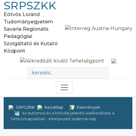
SRPSZKK
Eötvös Loránd
Tudományegyetem
Savaria Regionális
Pedagógiai
Szolgáltató és Kutató
Központ
SRPSZKK
Kezdőlap
Események
Az autizmus és a kihívást jelentő viselkedések a
hétköznapokban - kihelyezett szakmai nap