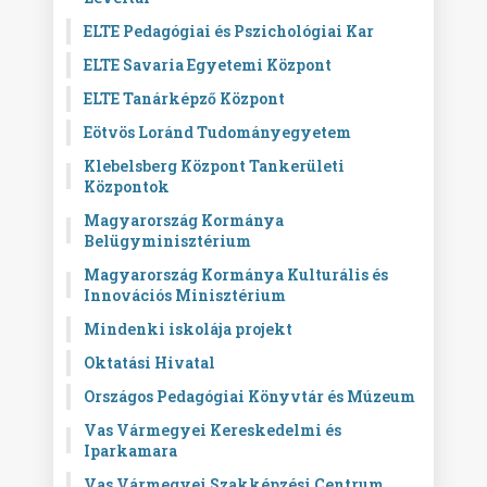
ELTE Pedagógiai és Pszichológiai Kar
ELTE Savaria Egyetemi Központ
ELTE Tanárképző Központ
Eötvös Loránd Tudományegyetem
Klebelsberg Központ Tankerületi
Központok
Magyarország Kormánya
Belügyminisztérium
Magyarország Kormánya Kulturális és
Innovációs Minisztérium
Mindenki iskolája projekt
Oktatási Hivatal
Országos Pedagógiai Könyvtár és Múzeum
Vas Vármegyei Kereskedelmi és
Iparkamara
Vas Vármegyei Szakképzési Centrum