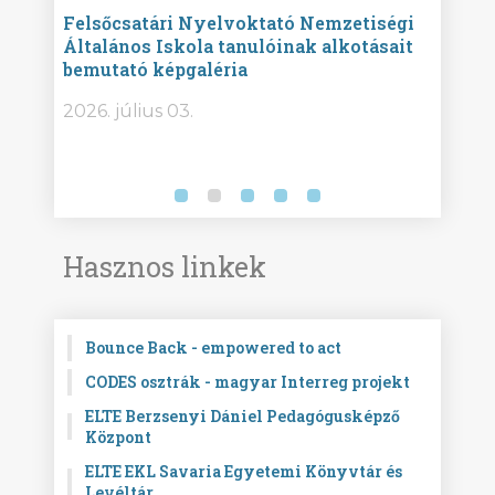
ise
Felsőcsatári Nyelvoktató Nemzetiségi
Győr
Általános Iskola tanulóinak alkotásait
Isko
bemutató képgaléria
képg
bor -
2026. július 03.
2026.
Hasznos linkek
Bounce Back - empowered to act
CODES osztrák - magyar Interreg projekt
ELTE Berzsenyi Dániel Pedagógusképző
Központ
ELTE EKL Savaria Egyetemi Könyvtár és
Levéltár