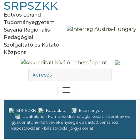
SRPSZKK
Eötvös Loránd
Tudományegyetem
Savaria Regionális
Pedagógiai
Szolgáltató és Kutató
Központ
SRPSZKK
Kezdőlap
Események
Libakaland - komplex drámafoglalkozás, interaktív és
gyakorlatorientált tevékenységek az adott témához
kapcsolódóan - bázisóvodai jó gyakorlat