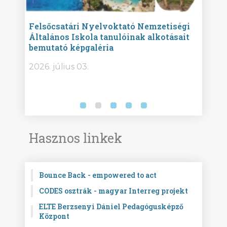
ise
Felsőcsatári Nyelvoktató Nemzetiségi
Győr
Általános Iskola tanulóinak alkotásait
Isko
bemutató képgaléria
képg
bor -
2026. július 03.
2026.
Hasznos linkek
Bounce Back - empowered to act
CODES osztrák - magyar Interreg projekt
ELTE Berzsenyi Dániel Pedagógusképző
Központ