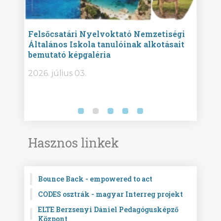
ise
Felsőcsatári Nyelvoktató Nemzetiségi
Győr
Általános Iskola tanulóinak alkotásait
Isko
bemutató képgaléria
képg
bor -
2026. július 03.
2026.
Hasznos linkek
Bounce Back - empowered to act
CODES osztrák - magyar Interreg projekt
ELTE Berzsenyi Dániel Pedagógusképző
Központ