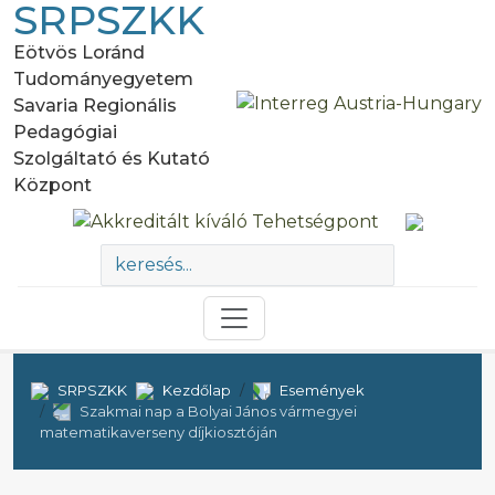
SRPSZKK
Eötvös Loránd
Tudományegyetem
Savaria Regionális
Pedagógiai
Szolgáltató és Kutató
Központ
SRPSZKK
Kezdőlap
Események
Szakmai nap a Bolyai János vármegyei
matematikaverseny díjkiosztóján