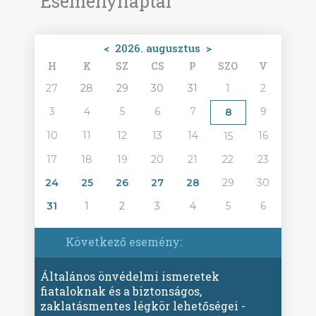
Eseménynaptár
<
2026. augusztus
>
H
K
SZ
CS
P
SZO
V
27
28
29
30
31
1
2
3
4
5
6
7
9
8
10
11
12
13
14
16
15
17
18
19
20
21
22
23
24
25
26
27
28
29
30
31
1
2
3
4
5
6
Következő esemény:
Általános önvédelmi ismeretek
fiataloknak és a biztonságos,
zaklatásmentes légkör lehetőségei -