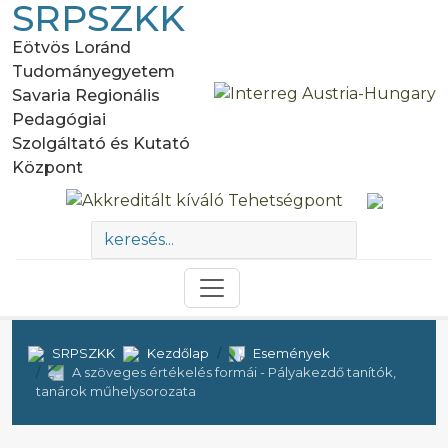
SRPSZKK
Eötvös Loránd
Tudományegyetem
Savaria Regionális
Pedagógiai
Szolgáltató és Kutató
Központ
SRPSZKK
Kezdőlap
Események
A szöveges értékelés formái - Pályakezdő tanítók,
tanárok műhelysorozata