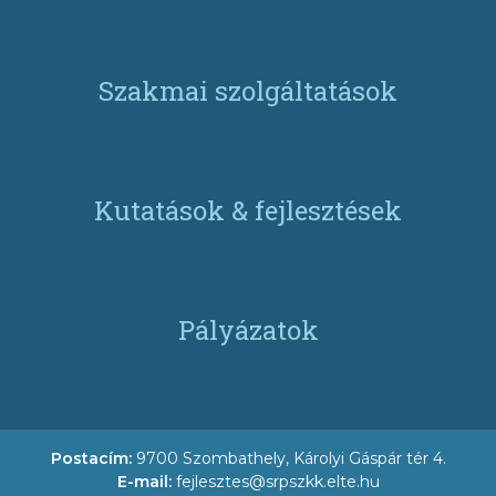
Szakmai szolgáltatások
Kutatások & fejlesztések
Pályázatok
Postacím:
9700 Szombathely, Károlyi Gáspár tér 4.
E-mail:
fejlesztes@srpszkk.elte.hu