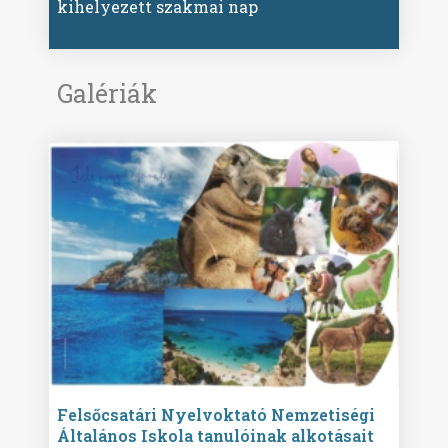
kihelyezett szakmai nap
Galériák
ise
Felsőcsatári Nyelvoktató Nemzetiségi
Győr
Általános Iskola tanulóinak alkotásait
Isko