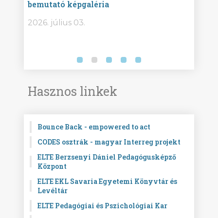
bemutató képgaléria
képg
bor -
2026. július 03.
2026.
Hasznos linkek
Bounce Back - empowered to act
CODES osztrák - magyar Interreg projekt
ELTE Berzsenyi Dániel Pedagógusképző
Központ
ELTE EKL Savaria Egyetemi Könyvtár és
Levéltár
ELTE Pedagógiai és Pszichológiai Kar