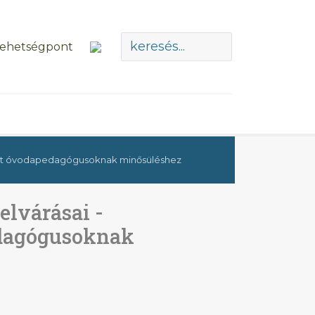
rozat óvodapedagógusoknak minősüléshez
elvárásai -
dagógusoknak