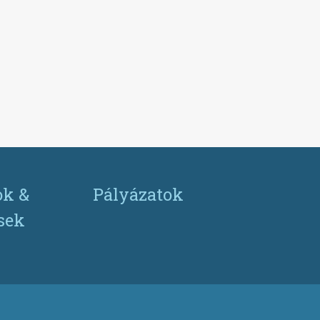
ok &
Pályázatok
ések