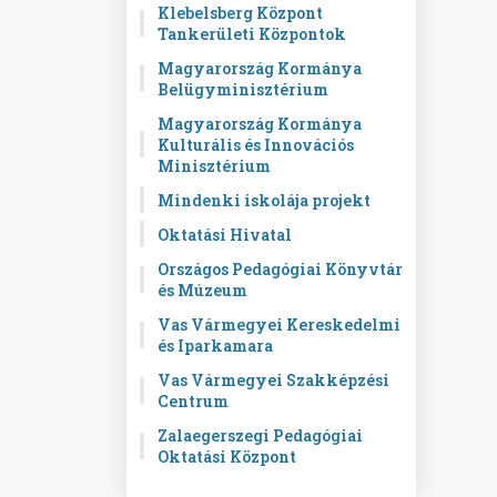
Klebelsberg Központ
Tankerületi Központok
Magyarország Kormánya
Belügyminisztérium
Magyarország Kormánya
Kulturális és Innovációs
Minisztérium
Mindenki iskolája projekt
Oktatási Hivatal
Országos Pedagógiai Könyvtár
és Múzeum
Vas Vármegyei Kereskedelmi
és Iparkamara
Vas Vármegyei Szakképzési
Centrum
Zalaegerszegi Pedagógiai
Oktatási Központ