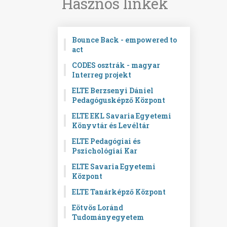
Hasznos linkek
Bounce Back - empowered to
act
CODES osztrák - magyar
Interreg projekt
ELTE Berzsenyi Dániel
Pedagógusképző Központ
ELTE EKL Savaria Egyetemi
Könyvtár és Levéltár
ELTE Pedagógiai és
Pszichológiai Kar
ELTE Savaria Egyetemi
Központ
ELTE Tanárképző Központ
Eötvös Loránd
Tudományegyetem