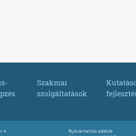
s-
Szakmai
Kutatás
pzés
szolgáltatások
fejleszt
r 4.
Nyilvántartási adatok