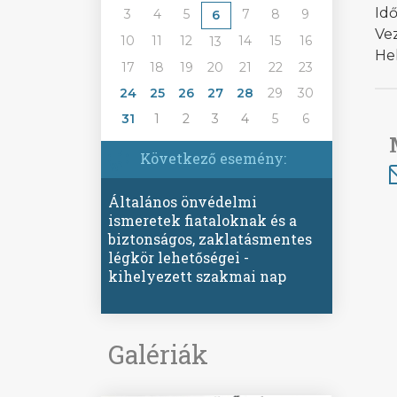
Idő
3
4
5
7
8
9
6
Vez
10
11
12
14
15
16
13
He
17
18
19
20
21
22
23
24
25
26
27
28
29
30
31
1
2
3
4
5
6
Következő esemény:
Általános önvédelmi
ismeretek fiataloknak és a
biztonságos, zaklatásmentes
légkör lehetőségei -
kihelyezett szakmai nap
Galériák