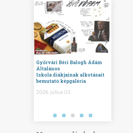
elvoktató
Győrvári Béri Balogh Ádám
Hatos F
alános Iskola
Általános
Iskola 
ásait
Iskola diákjainak alkotásait
Iskola f
éria
bemutató képgaléria
bemutat
2026. július 03.
2026. jú