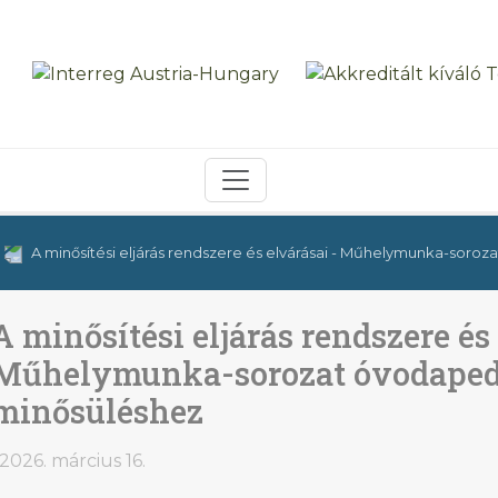
A minősítési eljárás rendszere és elvárásai - Műhelymunka-so
A minősítési eljárás rendszere és 
Műhelymunka-sorozat óvodape
minősüléshez
2026. március 16.