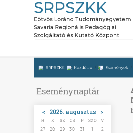
SRPSZKK
Eötvös Loránd Tudományegyetem
Savaria Regionális Pedagógiai
Szolgáltató és Kutató Központ
SRPSZKK
Kezdőlap
Események
Eseménynaptár
<
2026. augusztus
>
H
K
SZ
CS
P
SZO
V
27
28
29
30
31
1
2