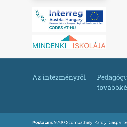
Az intézményről
Pedagógu
továbbké
Postacím:
9700 Szombathely, Károlyi Gáspár té