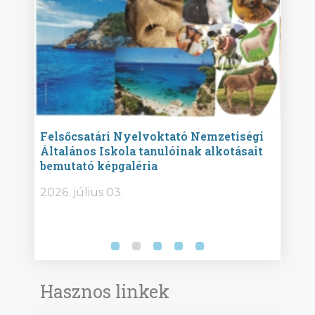
ise
Felsőcsatári Nyelvoktató Nemzetiségi
Győr
Általános Iskola tanulóinak alkotásait
Isko
bemutató képgaléria
képg
bor -
2026. július 03.
2026.
Hasznos linkek