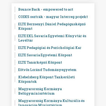
Bounce Back - empowered to act
CODES osztrák - magyar Interreg projekt
ELTE Berzsenyi Dániel Pedagógusképző
Központ
ELTE EKL Savaria Egyetemi Könyvtár és
Levéltár
ELTE Pedagógiai és Pszichológiai Kar
ELTE Savaria Egyetemi Központ
ELTE Tanárképző Központ
Eötvös Loránd Tudományegyetem
Klebelsberg Központ Tankerületi
Központok
Magyarország Kormánya
Belügyminisztérium
Magyarország Kormánya Kulturális és
Innovációs Minisztérium