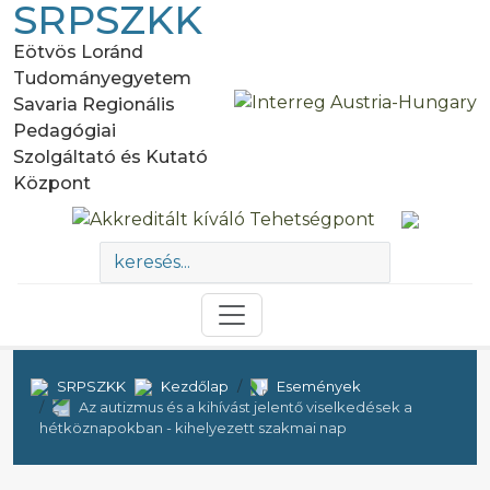
SRPSZKK
Eötvös Loránd
Tudományegyetem
Savaria Regionális
Pedagógiai
Szolgáltató és Kutató
Központ
SRPSZKK
Kezdőlap
Események
Az autizmus és a kihívást jelentő viselkedések a
hétköznapokban - kihelyezett szakmai nap