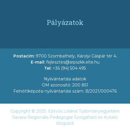
Pályázatok
Postacím:
9700 Szombathely, Károlyi Gáspár tér 4.
E-mail:
fejlesztes@srpszkk.elte.hu
Tel:
+36 (94) 504 495
Nyilvántartási adatok
OM azonosító: 200 851
Felnőttképzési nyilvántartási szám: B/2021/000476
Copyright © 2023. Eötvös Loránd Tudományegyetem
Savaria Regionális Pedagógiai Szolgáltató és Kutató
Központ