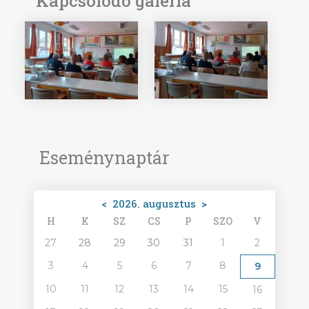
Kapcsolódó galéria
Eseménynaptár
<
2026. augusztus
>
H
K
SZ
CS
P
SZO
V
27
28
29
30
31
1
2
3
4
5
6
7
8
9
10
11
12
13
14
15
16