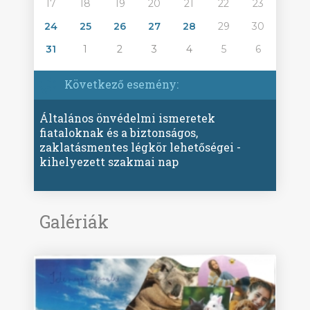
17
18
19
20
21
22
23
24
25
26
27
28
29
30
31
1
2
3
4
5
6
Következő esemény:
Általános önvédelmi ismeretek
fiataloknak és a biztonságos,
zaklatásmentes légkör lehetőségei -
kihelyezett szakmai nap
Galériák