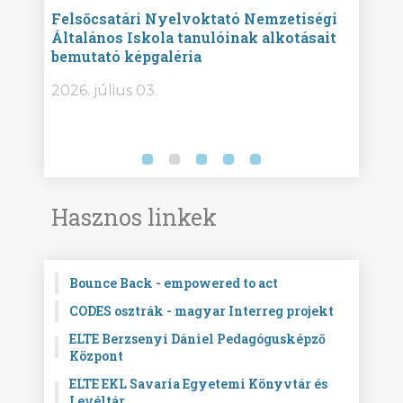
ise
Felsőcsatári Nyelvoktató Nemzetiségi
Győr
Általános Iskola tanulóinak alkotásait
Isko
bemutató képgaléria
képg
bor -
2026. július 03.
2026.
Hasznos linkek
Bounce Back - empowered to act
CODES osztrák - magyar Interreg projekt
ELTE Berzsenyi Dániel Pedagógusképző
Központ
ELTE EKL Savaria Egyetemi Könyvtár és
Levéltár