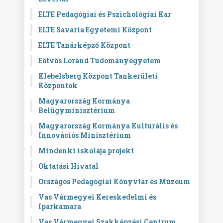
ELTE Pedagógiai és Pszichológiai Kar
ELTE Savaria Egyetemi Központ
ELTE Tanárképző Központ
Eötvös Loránd Tudományegyetem
Klebelsberg Központ Tankerületi
Központok
Magyarország Kormánya
Belügyminisztérium
Magyarország Kormánya Kulturális és
Innovációs Minisztérium
Mindenki iskolája projekt
Oktatási Hivatal
Országos Pedagógiai Könyvtár és Múzeum
Vas Vármegyei Kereskedelmi és
Iparkamara
Vas Vármegyei Szakképzési Centrum