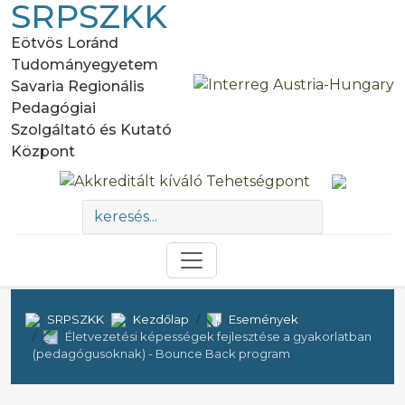
SRPSZKK
Eötvös Loránd
Tudományegyetem
Savaria Regionális
Pedagógiai
Szolgáltató és Kutató
Központ
SRPSZKK
Kezdőlap
Események
Életvezetési képességek fejlesztése a gyakorlatban
(pedagógusoknak) - Bounce Back program