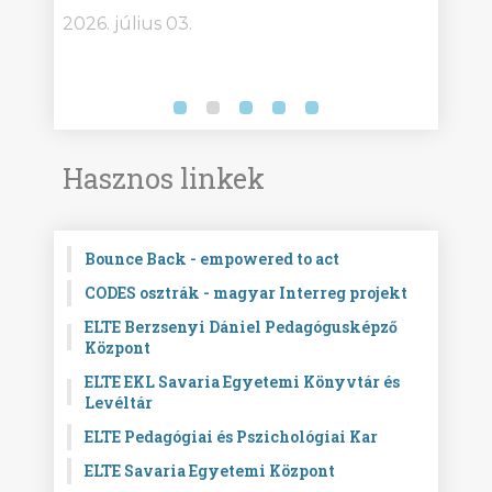
2026. július 03.
2026.
Hasznos linkek
Bounce Back - empowered to act
CODES osztrák - magyar Interreg projekt
ELTE Berzsenyi Dániel Pedagógusképző
Központ
ELTE EKL Savaria Egyetemi Könyvtár és
Levéltár
ELTE Pedagógiai és Pszichológiai Kar
ELTE Savaria Egyetemi Központ