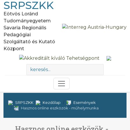
SRPSZKK
Eötvös Loránd
Tudományegyetem
Savaria Regionális
Pedagógiai
Szolgáltató és Kutató
Központ
SRPSZKK
Kezdőlap
Események
Hasznos online eszközök - műhelymunka
Hasznos online eszközök -