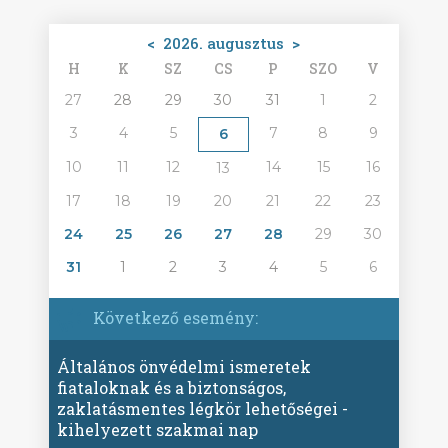
<
2026. augusztus
>
H
K
SZ
CS
P
SZO
V
27
28
29
30
31
1
2
3
4
5
7
8
9
6
10
11
12
14
15
16
13
17
18
19
20
21
22
23
24
25
26
27
28
29
30
31
1
2
3
4
5
6
Következő esemény:
Általános önvédelmi ismeretek
fiataloknak és a biztonságos,
zaklatásmentes légkör lehetőségei -
kihelyezett szakmai nap