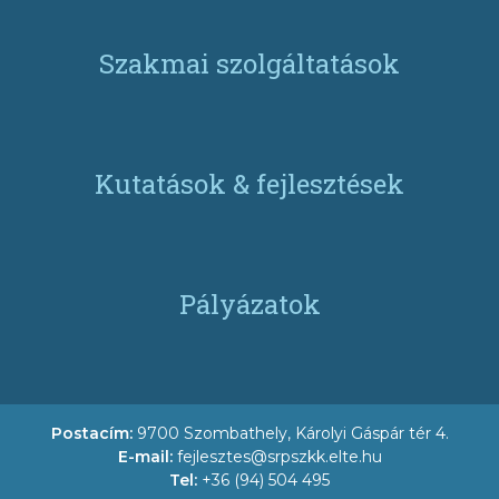
Szakmai szolgáltatások
Kutatások & fejlesztések
Pályázatok
Postacím:
9700 Szombathely, Károlyi Gáspár tér 4.
E-mail:
fejlesztes@srpszkk.elte.hu
Tel:
+36 (94) 504 495