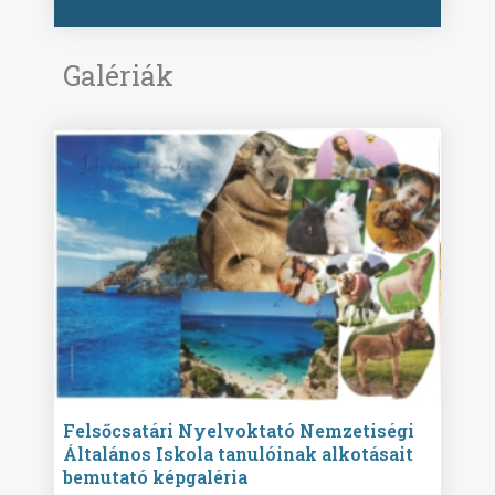
Galériák
ise
Felsőcsatári Nyelvoktató Nemzetiségi
Győr
Általános Iskola tanulóinak alkotásait
Isko
bemutató képgaléria
képg
bor -