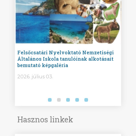
ise
Felsőcsatári Nyelvoktató Nemzetiségi
Győr
Általános Iskola tanulóinak alkotásait
Isko
bemutató képgaléria
képg
bor -
2026. július 03.
2026.
Hasznos linkek