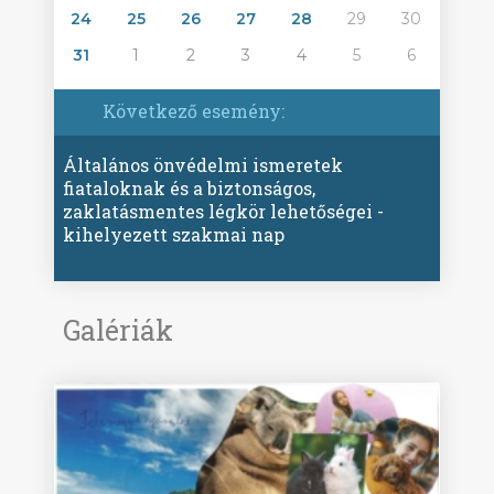
24
25
26
27
28
29
30
31
1
2
3
4
5
6
Következő esemény:
Általános önvédelmi ismeretek
fiataloknak és a biztonságos,
zaklatásmentes légkör lehetőségei -
kihelyezett szakmai nap
Galériák