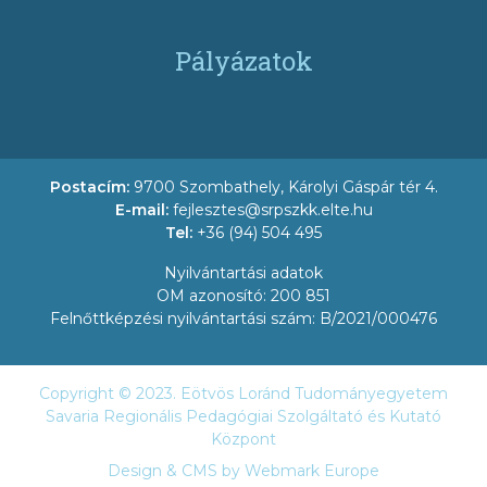
Pályázatok
Postacím:
9700 Szombathely, Károlyi Gáspár tér 4.
E-mail:
fejlesztes@srpszkk.elte.hu
Tel:
+36 (94) 504 495
Nyilvántartási adatok
OM azonosító: 200 851
Felnőttképzési nyilvántartási szám: B/2021/000476
Copyright © 2023. Eötvös Loránd Tudományegyetem
Savaria Regionális Pedagógiai Szolgáltató és Kutató
Központ
Design & CMS by
Webmark Europe