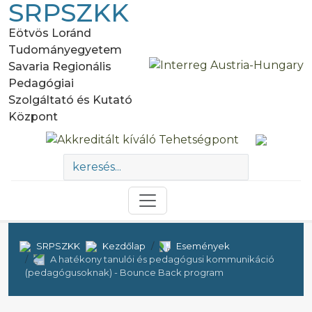
SRPSZKK
Eötvös Loránd
Tudományegyetem
Savaria Regionális
Pedagógiai
Szolgáltató és Kutató
Központ
SRPSZKK
Kezdőlap
Események
A hatékony tanulói és pedagógusi kommunikáció
(pedagógusoknak) - Bounce Back program