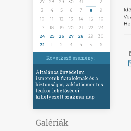
27
28
29
30
31
1
2
Idő
3
4
5
6
7
9
8
Vez
10
11
12
13
14
16
15
Hel
17
18
19
20
21
22
23
24
25
26
27
28
29
30
31
1
2
3
4
5
6
Következő esemény:
Általános önvédelmi
ismeretek fiataloknak és a
biztonságos, zaklatásmentes
légkör lehetőségei -
kihelyezett szakmai nap
Galériák