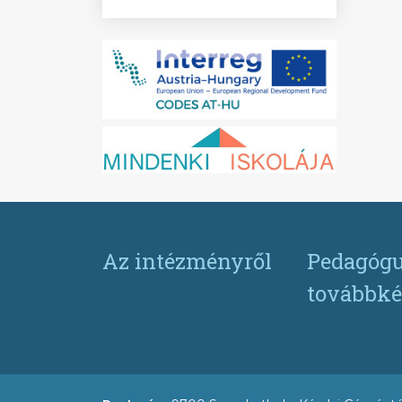
Az intézményről
Pedagógu
továbbké