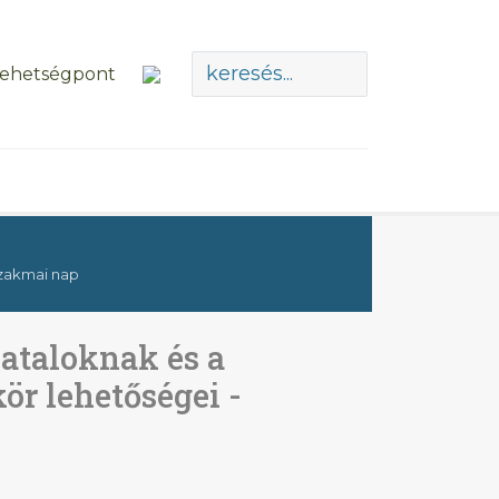
szakmai nap
iataloknak és a
ör lehetőségei -