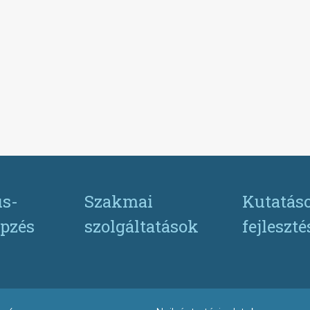
s-
Szakmai
Kutatás
pzés
szolgáltatások
fejleszt