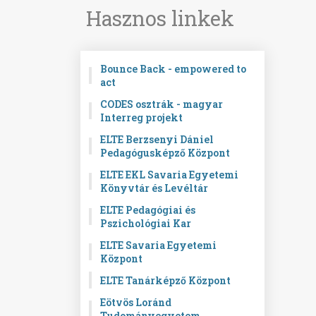
Hasznos linkek
Bounce Back - empowered to
act
CODES osztrák - magyar
Interreg projekt
ELTE Berzsenyi Dániel
Pedagógusképző Központ
ELTE EKL Savaria Egyetemi
Könyvtár és Levéltár
ELTE Pedagógiai és
Pszichológiai Kar
ELTE Savaria Egyetemi
Központ
ELTE Tanárképző Központ
Eötvös Loránd
Tudományegyetem