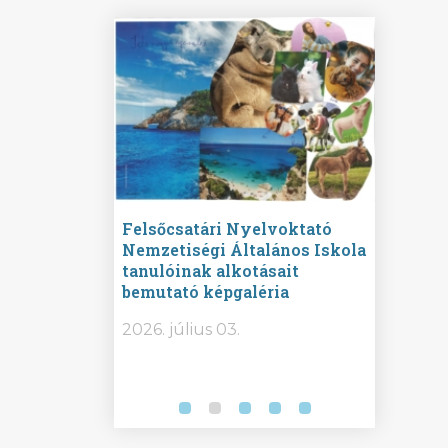
ine
Felsőcsatári Nyelvoktató
Győrvár
e durch
Nemzetiségi Általános Iskola
Általán
metország –
tanulóinak alkotásait
Iskola 
etországban)
bemutató képgaléria
bemutat
t nyelvi
2026.
2026. július 03.
2026. jú