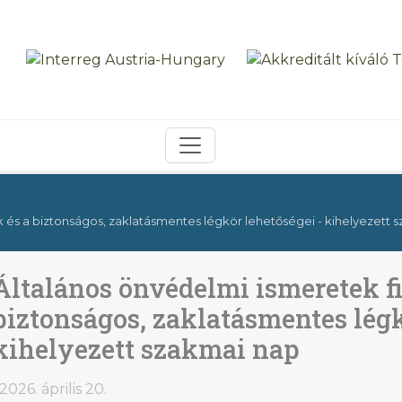
 és a biztonságos, zaklatásmentes légkör lehetőségei - kihelyezett 
Általános önvédelmi ismeretek f
biztonságos, zaklatásmentes légk
kihelyezett szakmai nap
2026. április 20.