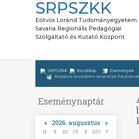
SRPSZKK
Eötvös Loránd Tudományegyetem
Savaria Regionális Pedagógiai
Szolgáltató és Kutató Központ
SRPSZKK
Kezdőlap
Események
Általános önvédelmi ismeretek fiataloknak
Eseménynaptár
<
2026. augusztus
>
H
K
SZ
CS
P
SZO
V