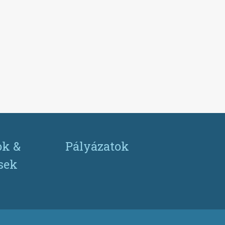
ok &
Pályázatok
ések