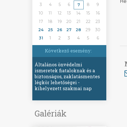
He
3
4
5
6
8
9
7
10
11
12
13
15
16
14
17
18
19
20
21
22
23
24
25
26
27
28
29
30
31
1
2
3
4
5
6
Következő esemény:
Általános önvédelmi
ismeretek fiataloknak és a
biztonságos, zaklatásmentes
légkör lehetőségei -
kihelyezett szakmai nap
Galériák