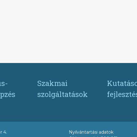
s-
Szakmai
Kutatás
pzés
szolgáltatások
fejleszt
r 4.
Nyilvántartási adatok