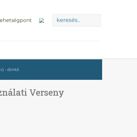
v) - döntő
ználati Verseny