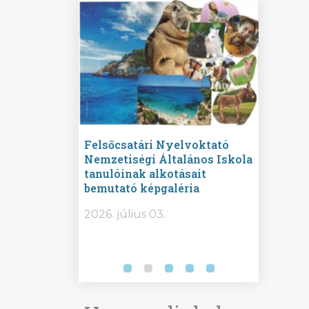
ine
Felsőcsatári Nyelvoktató
Győrvár
e durch
Nemzetiségi Általános Iskola
Általán
metország –
tanulóinak alkotásait
Iskola 
etországban)
bemutató képgaléria
bemutat
t nyelvi
2026.
2026. július 03.
2026. jú