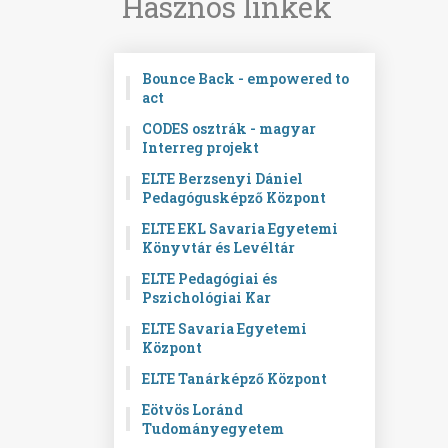
Hasznos linkek
Bounce Back - empowered to
act
CODES osztrák - magyar
Interreg projekt
ELTE Berzsenyi Dániel
Pedagógusképző Központ
ELTE EKL Savaria Egyetemi
Könyvtár és Levéltár
ELTE Pedagógiai és
Pszichológiai Kar
ELTE Savaria Egyetemi
Központ
ELTE Tanárképző Központ
Eötvös Loránd
Tudományegyetem