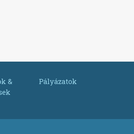
ok &
Pályázatok
ések