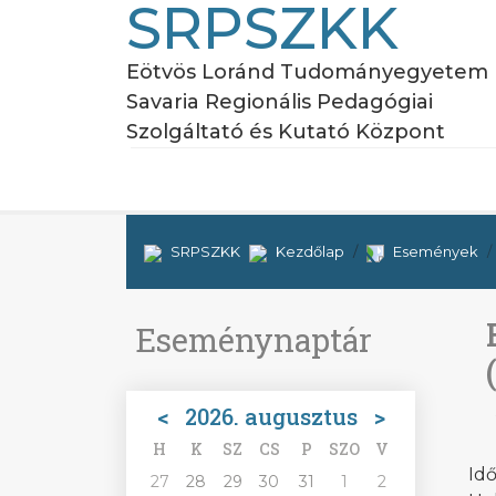
SRPSZKK
Eötvös Loránd Tudományegyetem
Savaria Regionális Pedagógiai
Szolgáltató és Kutató Központ
SRPSZKK
Kezdőlap
Események
Eseménynaptár
<
2026. augusztus
>
H
K
SZ
CS
P
SZO
V
Idő
27
28
29
30
31
1
2