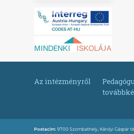
Az intézményről
Pedagógu
továbbké
Postacím:
9700 Szombathely, Károlyi Gáspár té