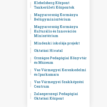
Klebelsberg Központ
Tankerületi Központok
Magyarország Kormánya
Belügyminisztérium
Magyarország Kormánya
Kulturális és Innovációs
Minisztérium
Mindenki iskolája projekt
Oktatási Hivatal
Országos Pedagógiai Könyvtár
és Múzeum
Vas Vármegyei Kereskedelmi
és Iparkamara
Vas Vármegyei Szakképzési
Centrum
Zalaegerszegi Pedagógiai
Oktatási Központ