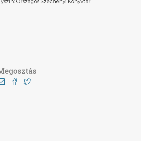
lyszín: Országos Széchényi Könyvtár
Megosztás