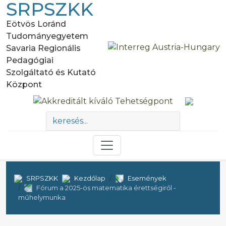
SRPSZKK
Eötvös Loránd
Tudományegyetem
Savaria Regionális
Pedagógiai
Szolgáltató és Kutató
Központ
SRPSZKK
Kezdőlap
Események
Fórum a 2025-ös matematika érettségiről -
műhelymunka