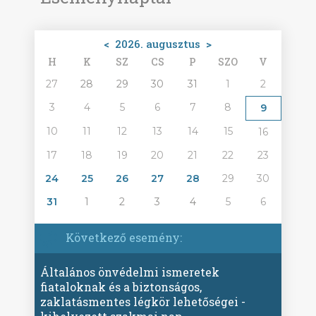
<
2026. augusztus
>
H
K
SZ
CS
P
SZO
V
27
28
29
30
31
1
2
3
4
5
6
7
8
9
10
11
12
13
14
15
16
17
18
19
20
21
22
23
24
25
26
27
28
29
30
31
1
2
3
4
5
6
Következő esemény:
Általános önvédelmi ismeretek
fiataloknak és a biztonságos,
zaklatásmentes légkör lehetőségei -