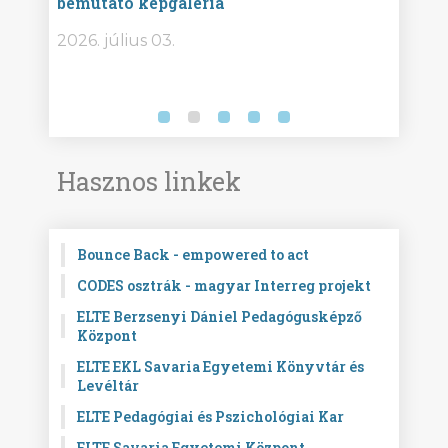
bemutató képgaléria
képg
bor -
2026. július 03.
2026.
Hasznos linkek
Bounce Back - empowered to act
CODES osztrák - magyar Interreg projekt
ELTE Berzsenyi Dániel Pedagógusképző
Központ
ELTE EKL Savaria Egyetemi Könyvtár és
Levéltár
ELTE Pedagógiai és Pszichológiai Kar
ELTE Savaria Egyetemi Központ