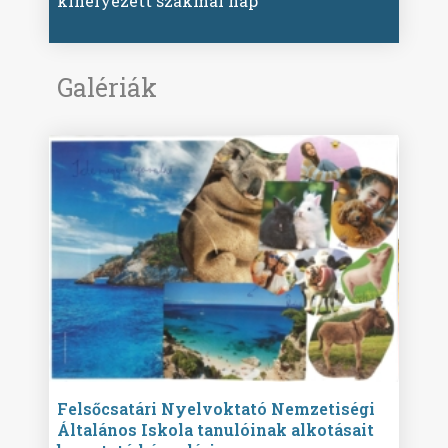
kihelyezett szakmai nap
Galériák
ise
Felsőcsatári Nyelvoktató Nemzetiségi
Győr
Általános Iskola tanulóinak alkotásait
Isko