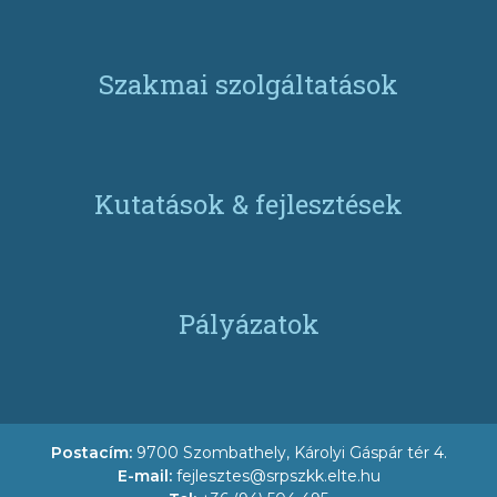
Szakmai szolgáltatások
Kutatások & fejlesztések
Pályázatok
Postacím:
9700 Szombathely, Károlyi Gáspár tér 4.
E-mail:
fejlesztes@srpszkk.elte.hu