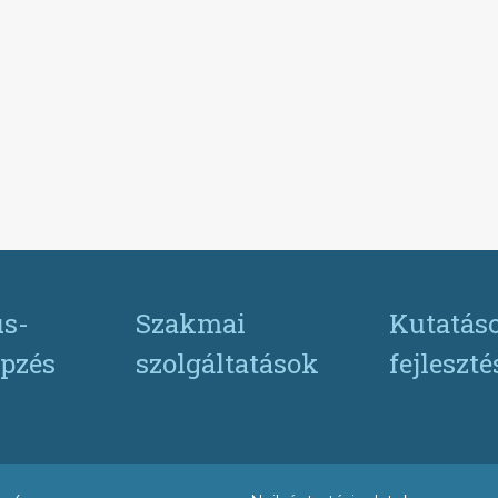
s-
Szakmai
Kutatás
pzés
szolgáltatások
fejleszt