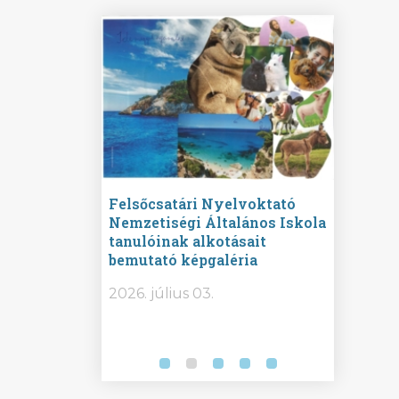
ine
Felsőcsatári Nyelvoktató
Győrvár
e durch
Nemzetiségi Általános Iskola
Általán
metország –
tanulóinak alkotásait
Iskola 
etországban)
bemutató képgaléria
bemutat
t nyelvi
2026.
2026. július 03.
2026. jú