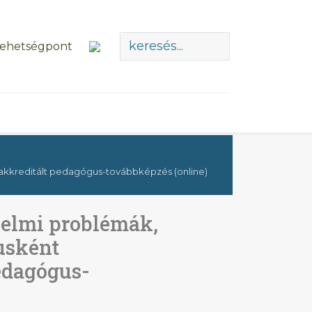
kkreditált pedagógus-továbbképzés (online)
elmi problémák,
usként
edagógus-