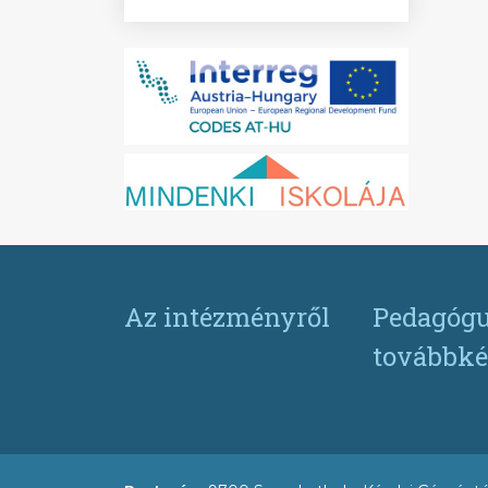
Az intézményről
Pedagógu
továbbké