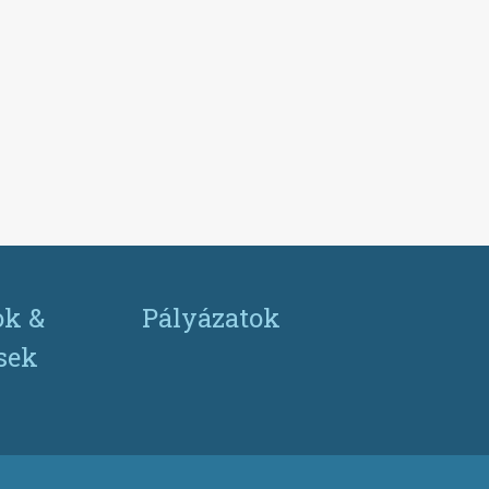
ok &
Pályázatok
ések