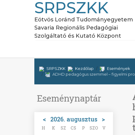
SRPSZKK
Eötvös Loránd Tudományegyetem
Savaria Regionális Pedagógiai
Szolgáltató és Kutató Központ
SRPSZKK
Kezdőlap
Események
ADHD pedagógus szemmel – figyelmi prob
Eseménynaptár
<
2026. augusztus
>
H
K
SZ
CS
P
SZO
V