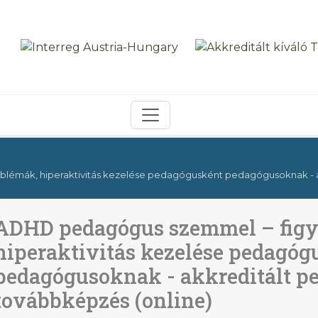
lémák, hiperaktivitás kezelése pedagógusként pedagógusoknak - a
ADHD pedagógus szemmel – figy
hiperaktivitás kezelése pedagóg
pedagógusoknak - akkreditált p
továbbképzés (online)