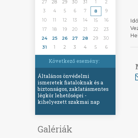
27
28
29
30
31
1
2
3
4
5
6
7
9
8
10
11
12
13
14
16
15
Idő
Vez
17
18
19
20
21
22
23
Hel
24
25
26
27
28
29
30
31
1
2
3
4
5
6
Következő esemény:
Általános önvédelmi
ismeretek fiataloknak és a
biztonságos, zaklatásmentes
légkör lehetőségei -
kihelyezett szakmai nap
Galériák