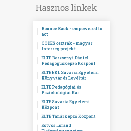
Hasznos linkek
Bounce Back - empowered to
act
CODES osztrák - magyar
Interreg projekt
ELTE Berzsenyi Dániel
Pedagógusképző Központ
ELTE EKL Savaria Egyetemi
Könyvtár és Levéltár
ELTE Pedagógiai és
Pszichológiai Kar
ELTE Savaria Egyetemi
Központ
ELTE Tanárképző Központ
Eötvös Loránd
Tudományegyetem