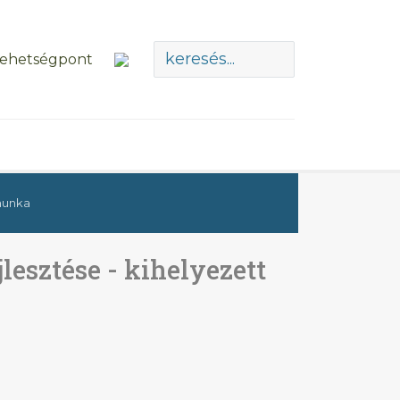
ymunka
jlesztése - kihelyezett