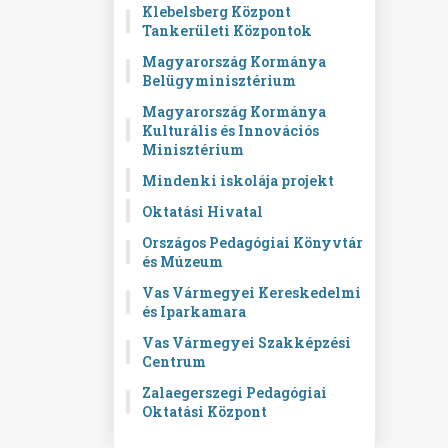
Klebelsberg Központ
Tankerületi Központok
Magyarország Kormánya
Belügyminisztérium
Magyarország Kormánya
Kulturális és Innovációs
Minisztérium
Mindenki iskolája projekt
Oktatási Hivatal
Országos Pedagógiai Könyvtár
és Múzeum
Vas Vármegyei Kereskedelmi
és Iparkamara
Vas Vármegyei Szakképzési
Centrum
Zalaegerszegi Pedagógiai
Oktatási Központ