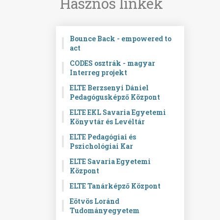
Hasznos linkek
Bounce Back - empowered to
act
CODES osztrák - magyar
Interreg projekt
ELTE Berzsenyi Dániel
Pedagógusképző Központ
ELTE EKL Savaria Egyetemi
Könyvtár és Levéltár
ELTE Pedagógiai és
Pszichológiai Kar
ELTE Savaria Egyetemi
Központ
ELTE Tanárképző Központ
Eötvös Loránd
Tudományegyetem