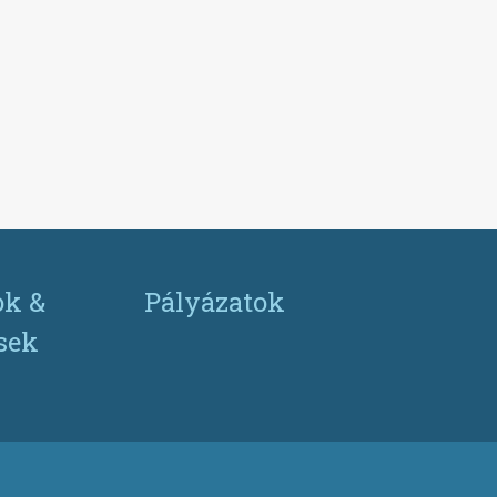
ok &
Pályázatok
ések