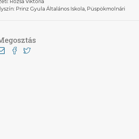
eti: Rózsa Viktória
yszín: Prinz Gyula Általános Iskola, Püspökmolnári
Megosztás