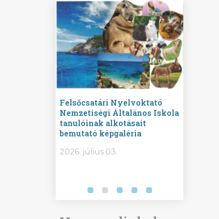
ine
Felsőcsatári Nyelvoktató
Győrvár
e durch
Nemzetiségi Általános Iskola
Általán
metország –
tanulóinak alkotásait
Iskola 
etországban)
bemutató képgaléria
bemutat
t nyelvi
2026.
2026. július 03.
2026. jú