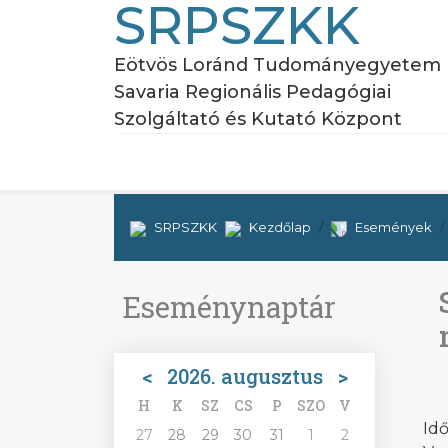
SRPSZKK
Eötvös Loránd Tudományegyetem
Savaria Regionális Pedagógiai
Szolgáltató és Kutató Központ
SRPSZKK
Kezdőlap
Események
Eseménynaptár
<
2026. augusztus
>
H
K
SZ
CS
P
SZO
V
Id
27
28
29
30
31
1
2