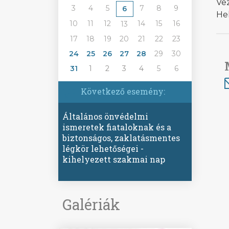
Vez
3
4
5
7
8
9
6
Hel
10
11
12
14
15
16
13
17
18
19
20
21
22
23
24
25
26
27
28
29
30
31
1
2
3
4
5
6
Következő esemény:
Általános önvédelmi
ismeretek fiataloknak és a
biztonságos, zaklatásmentes
légkör lehetőségei -
kihelyezett szakmai nap
Galériák