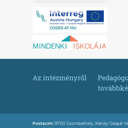
Az intézményről
Pedagógu
továbbké
Postacím:
9700 Szombathely, Károlyi Gáspár té