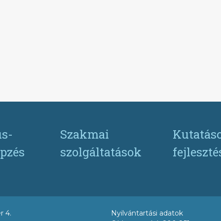
s-
Szakmai
Kutatás
pzés
szolgáltatások
fejleszt
r 4.
Nyilvántartási adatok