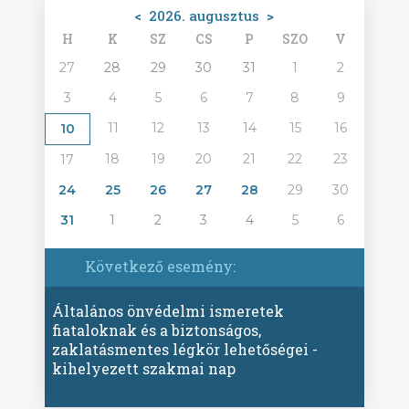
<
2026. augusztus
>
H
K
SZ
CS
P
SZO
V
27
28
29
30
31
1
2
3
4
5
6
7
8
9
11
12
13
14
15
16
10
18
19
20
21
22
23
17
24
25
26
27
28
29
30
31
1
2
3
4
5
6
Következő esemény:
Általános önvédelmi ismeretek
fiataloknak és a biztonságos,
zaklatásmentes légkör lehetőségei -
kihelyezett szakmai nap