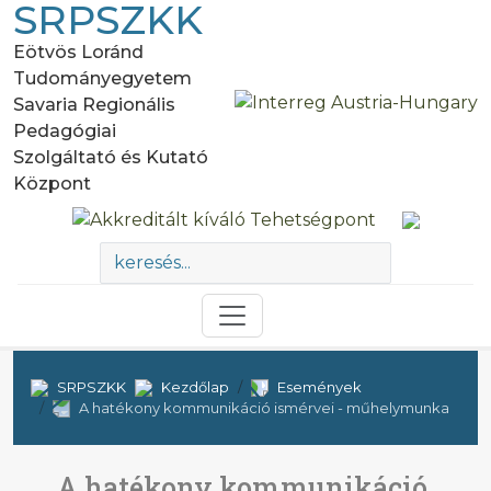
SRPSZKK
Eötvös Loránd
Tudományegyetem
Savaria Regionális
Pedagógiai
Szolgáltató és Kutató
Központ
SRPSZKK
Kezdőlap
Események
A hatékony kommunikáció ismérvei - műhelymunka
A hatékony kommunikáció