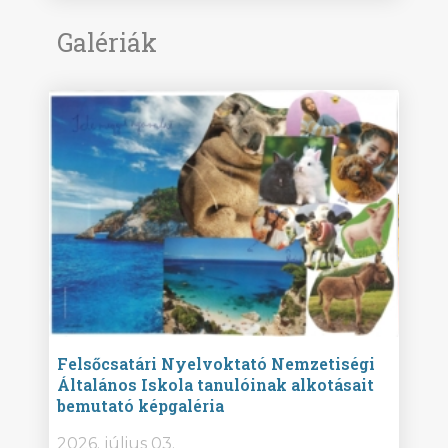
Galériák
ise
Felsőcsatári Nyelvoktató Nemzetiségi
Győr
Általános Iskola tanulóinak alkotásait
Isko
bemutató képgaléria
képg
bor -
2026. július 03.
2026.