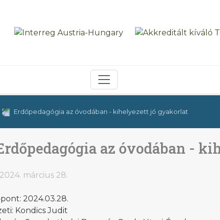
Erdőpedagógia az óvodában - kihelyezett jó gyakorlat
Erdőpedagógia az óvodában - kih
2024. március 28.
pont: 2024.03.28.
zeti: Kondics Judit