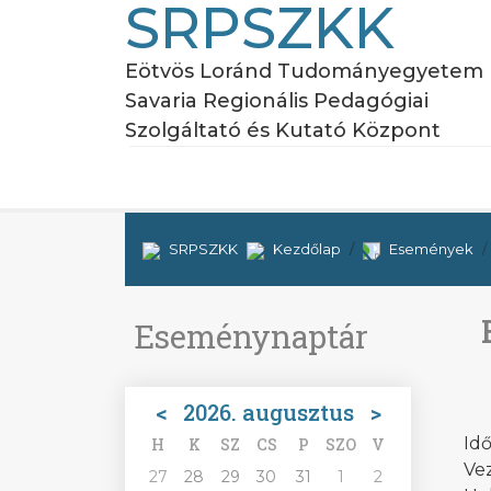
SRPSZKK
Eötvös Loránd Tudományegyetem
Savaria Regionális Pedagógiai
Szolgáltató és Kutató Központ
SRPSZKK
Kezdőlap
Események
Eseménynaptár
<
2026. augusztus
>
Idő
H
K
SZ
CS
P
SZO
V
Ve
27
28
29
30
31
1
2