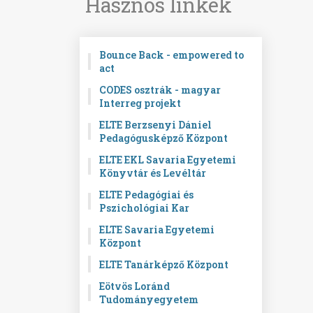
Hasznos linkek
Bounce Back - empowered to
act
CODES osztrák - magyar
Interreg projekt
ELTE Berzsenyi Dániel
Pedagógusképző Központ
ELTE EKL Savaria Egyetemi
Könyvtár és Levéltár
ELTE Pedagógiai és
Pszichológiai Kar
ELTE Savaria Egyetemi
Központ
ELTE Tanárképző Központ
Eötvös Loránd
Tudományegyetem