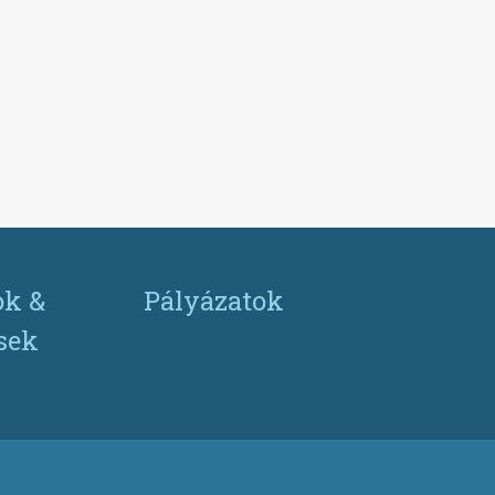
ok &
Pályázatok
ések