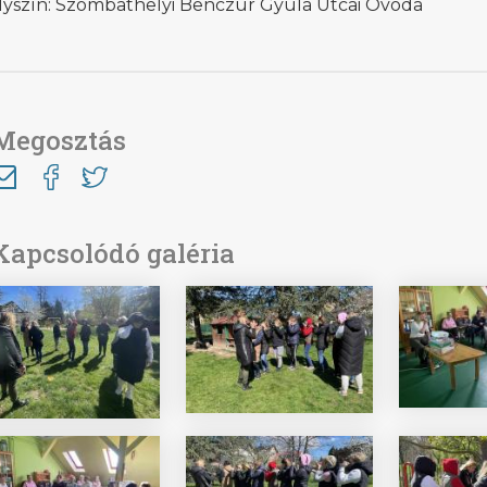
lyszín: Szombathelyi Benczúr Gyula Utcai Óvoda
Megosztás
Kapcsolódó galéria