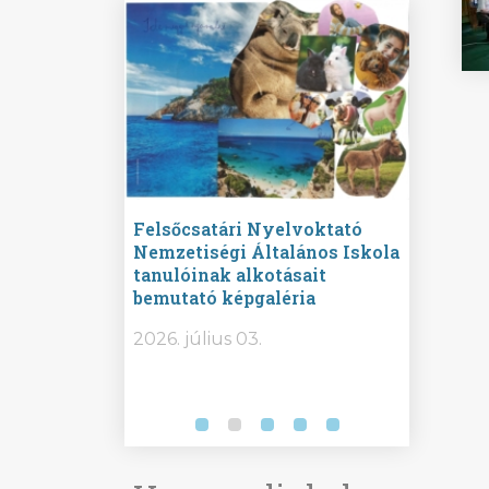
ine
Felsőcsatári Nyelvoktató
Győrvár
e durch
Nemzetiségi Általános Iskola
Általán
metország –
tanulóinak alkotásait
Iskola 
etországban)
bemutató képgaléria
bemutat
t nyelvi
2026.
2026. július 03.
2026. jú