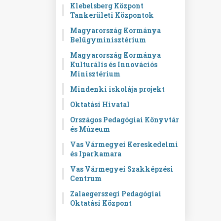
Klebelsberg Központ
Tankerületi Központok
Magyarország Kormánya
Belügyminisztérium
Magyarország Kormánya
Kulturális és Innovációs
Minisztérium
Mindenki iskolája projekt
Oktatási Hivatal
Országos Pedagógiai Könyvtár
és Múzeum
Vas Vármegyei Kereskedelmi
és Iparkamara
Vas Vármegyei Szakképzési
Centrum
Zalaegerszegi Pedagógiai
Oktatási Központ