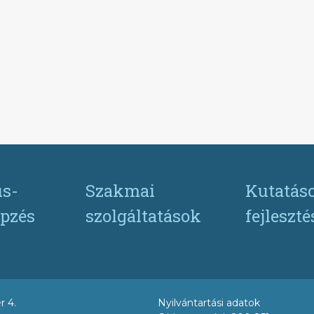
s-
Szakmai
Kutatás
pzés
szolgáltatások
fejleszt
r 4.
Nyilvántartási adatok