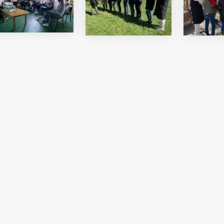
i Béri Balogh Ádám
Hatos Ferenc Általános
os
Iskola és Alapfokú Művészeti
diákjainak alkotásait
Iskola fiataljainak alkotásait
ó képgaléria
bemutató képgaléria
lius 03.
2026. július 03.