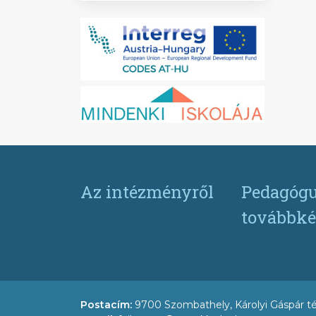
Az intézményről
Pedagógu
továbbké
Postacím:
9700 Szombathely, Károlyi Gáspár té