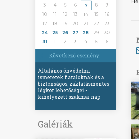
He
3
4
5
6
8
9
7
10
11
12
13
15
16
14
17
18
19
20
21
22
23
24
25
26
27
28
29
30
31
1
2
3
4
5
6
Következő esemény:
Általános önvédelmi
ismeretek fiataloknak és a
biztonságos, zaklatásmentes
légkör lehetőségei -
kihelyezett szakmai nap
Galériák