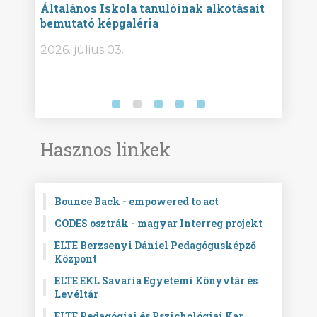
Általános Iskola tanulóinak alkotásait
Isko
bemutató képgaléria
képg
bor -
2026. július 03.
2026.
Hasznos linkek
Bounce Back - empowered to act
CODES osztrák - magyar Interreg projekt
ELTE Berzsenyi Dániel Pedagógusképző
Központ
ELTE EKL Savaria Egyetemi Könyvtár és
Levéltár
ELTE Pedagógiai és Pszichológiai Kar