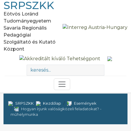
SRPSZKK
Eötvös Loránd
Tudományegyetem
Savaria Regionális
Pedagógiai
Szolgáltató és Kutató
Központ
SRPSZKK
Kezdőlap
Események
Hogyan írjunk valóságközeli feladatokat? -
műhelymunka