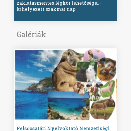
zaklatásmentes légkör lehetőségei -
kihelyezett szakmai nap
Galériák
ise
Felsőcsatári Nyelvoktató Nemzetiségi
Győr