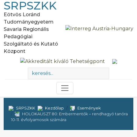
SRPSZKK
Eötvös Loránd
Tudományegyetem
Savaria Regionális
Pedagógiai
Szolgáltató és Kutató
Központ
SRPSZKK
Kezdőlap
Események
HOLOKAUSZT 80: Embermentők – rendhagyó tanóra
10-11. évfolyamosok számára