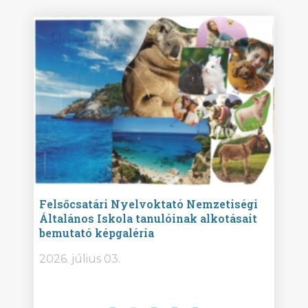
ise
Felsőcsatári Nyelvoktató Nemzetiségi
Győr
Általános Iskola tanulóinak alkotásait
Isko
bemutató képgaléria
képg
bor -
2026. július 03.
2026.