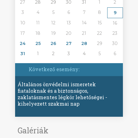
27
28
29
30
31
1
2
3
4
5
6
7
8
9
10
11
12
13
14
15
16
17
18
19
20
21
22
23
24
25
26
27
28
29
30
31
1
2
3
4
5
6
Következő esemény:
Általános önvédelmi ismeretek
fiataloknak és a biztonságos,
zaklatásmentes légkör lehetőségei -
kihelyezett szakmai nap
Galériák