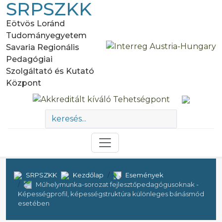
SRPSZKK
Eötvös Loránd
Tudományegyetem
Savaria Regionális
Pedagógiai
Szolgáltató és Kutató
Központ
SRPSZKK
Kezdőlap
Események
Műhelymunka-sorozat fejlesztőpedagógusoknak -
Képességprofil, képességstruktúra különleges bánásmód
esetében