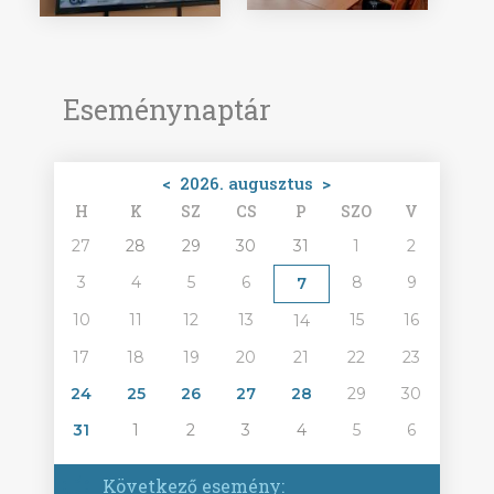
Eseménynaptár
<
2026. augusztus
>
H
K
SZ
CS
P
SZO
V
27
28
29
30
31
1
2
3
4
5
6
8
9
7
10
11
12
13
15
16
14
17
18
19
20
21
22
23
24
25
26
27
28
29
30
31
1
2
3
4
5
6
Következő esemény: