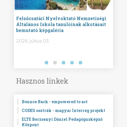
ise
Felsőcsatári Nyelvoktató Nemzetiségi
Győr
Általános Iskola tanulóinak alkotásait
Isko
bemutató képgaléria
képg
bor -
2026. július 03.
2026.
Hasznos linkek
Bounce Back - empowered to act
CODES osztrák - magyar Interreg projekt
ELTE Berzsenyi Dániel Pedagógusképző
Központ