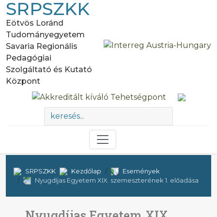
SRPSZKK
Eötvös Loránd
Tudományegyetem
Savaria Regionális
Pedagógiai
Szolgáltató és Kutató
Központ
SRPSZKK
Kezdőlap
Események
Nyugdíjas Egyetem XIX. szemeszterének 1. előadása
Nyugdíjas Egyetem XIX.