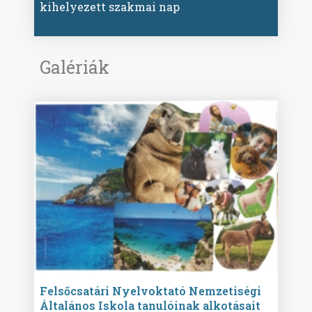
kihelyezett szakmai nap
Galériák
ise
Felsőcsatári Nyelvoktató Nemzetiségi
Győr
Általános Iskola tanulóinak alkotásait
Isko