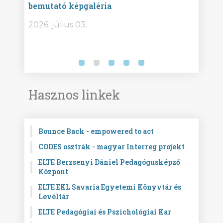
bemutató képgaléria
képg
bor -
2026. július 03.
2026.
Hasznos linkek
Bounce Back - empowered to act
CODES osztrák - magyar Interreg projekt
ELTE Berzsenyi Dániel Pedagógusképző
Központ
ELTE EKL Savaria Egyetemi Könyvtár és
Levéltár
ELTE Pedagógiai és Pszichológiai Kar