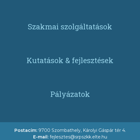
Szakmai szolgáltatások
Kutatások & fejlesztések
Pályázatok
Postacím:
9700 Szombathely, Károlyi Gáspár tér 4.
E-mail:
fejlesztes@srpszkk.elte.hu