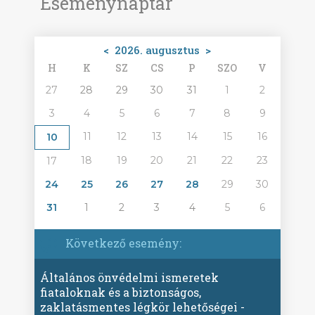
Eseménynaptár
<
2026. augusztus
>
H
K
SZ
CS
P
SZO
V
27
28
29
30
31
1
2
3
4
5
6
7
8
9
11
12
13
14
15
16
10
18
19
20
21
22
23
17
24
25
26
27
28
29
30
31
1
2
3
4
5
6
Következő esemény:
Általános önvédelmi ismeretek
fiataloknak és a biztonságos,
zaklatásmentes légkör lehetőségei -