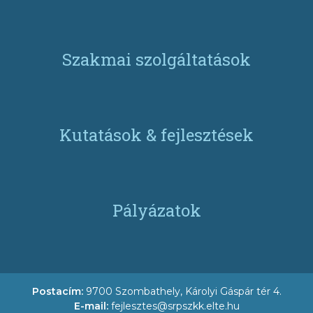
Szakmai szolgáltatások
Kutatások & fejlesztések
Pályázatok
Postacím:
9700 Szombathely, Károlyi Gáspár tér 4.
E-mail:
fejlesztes@srpszkk.elte.hu