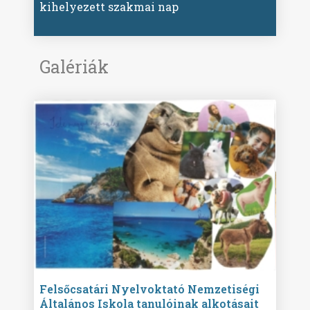
kihelyezett szakmai nap
Galériák
ise
Felsőcsatári Nyelvoktató Nemzetiségi
Győr
Általános Iskola tanulóinak alkotásait
Isko