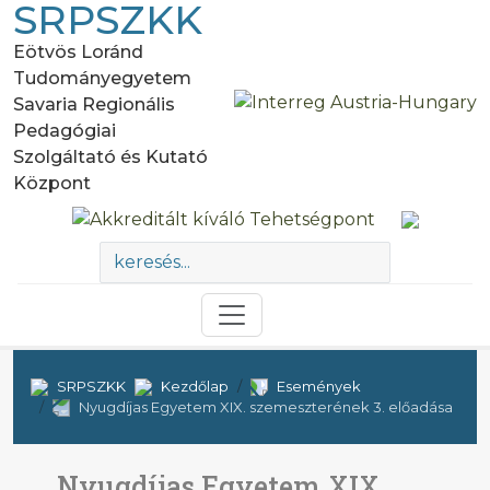
SRPSZKK
Eötvös Loránd
Tudományegyetem
Savaria Regionális
Pedagógiai
Szolgáltató és Kutató
Központ
SRPSZKK
Kezdőlap
Események
Nyugdíjas Egyetem XIX. szemeszterének 3. előadása
Nyugdíjas Egyetem XIX.