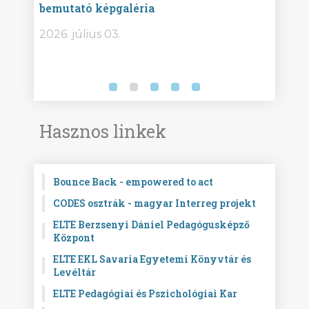
bemutató képgaléria
képg
bor -
2026. július 03.
2026.
Hasznos linkek
Bounce Back - empowered to act
CODES osztrák - magyar Interreg projekt
ELTE Berzsenyi Dániel Pedagógusképző
Központ
ELTE EKL Savaria Egyetemi Könyvtár és
Levéltár
ELTE Pedagógiai és Pszichológiai Kar