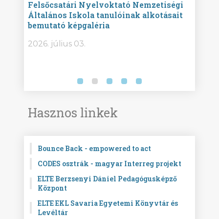
ise
Felsőcsatári Nyelvoktató Nemzetiségi
Győr
Általános Iskola tanulóinak alkotásait
Isko
bemutató képgaléria
képg
bor -
2026. július 03.
2026.
Hasznos linkek
Bounce Back - empowered to act
CODES osztrák - magyar Interreg projekt
ELTE Berzsenyi Dániel Pedagógusképző
Központ
ELTE EKL Savaria Egyetemi Könyvtár és
Levéltár