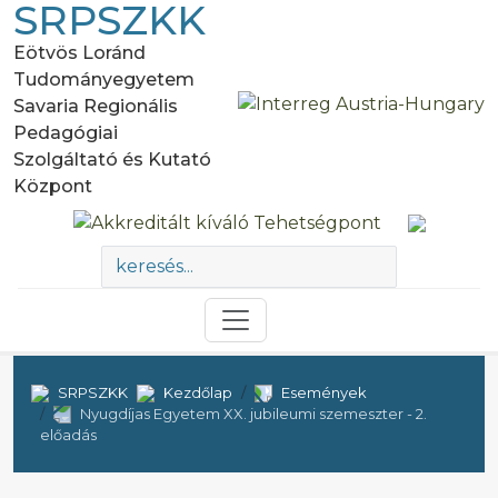
SRPSZKK
Eötvös Loránd
Tudományegyetem
Savaria Regionális
Pedagógiai
Szolgáltató és Kutató
Központ
SRPSZKK
Kezdőlap
Események
Nyugdíjas Egyetem XX. jubileumi szemeszter - 2.
előadás