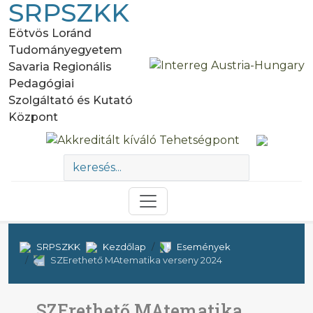
SRPSZKK
Eötvös Loránd
Tudományegyetem
Savaria Regionális
Pedagógiai
Szolgáltató és Kutató
Központ
SRPSZKK
Kezdőlap
Események
SZErethető MAtematika verseny 2024
SZErethető MAtematika