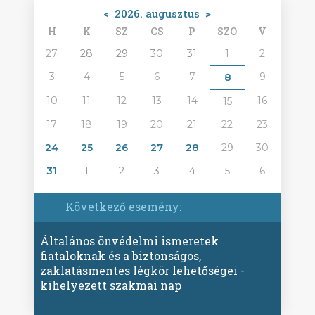
<
2026. augusztus
>
H
K
SZ
CS
P
SZO
V
27
28
29
30
31
1
2
3
4
5
6
7
9
8
10
11
12
13
14
16
15
17
18
19
20
21
22
23
24
25
26
27
28
29
30
31
1
2
3
4
5
6
Következő esemény:
Általános önvédelmi ismeretek
fiataloknak és a biztonságos,
zaklatásmentes légkör lehetőségei -
kihelyezett szakmai nap