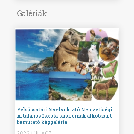
Galériák
ise
Felsőcsatári Nyelvoktató Nemzetiségi
Győr
Általános Iskola tanulóinak alkotásait
Isko
bemutató képgaléria
képg
bor -
2026. július 03.
2026.