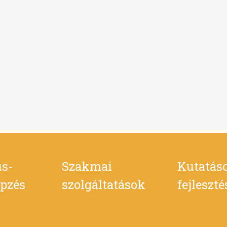
s-
Szakmai
Kutatás
pzés
szolgáltatások
fejleszt