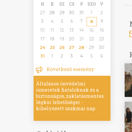
H
K
SZ
CS
P
SZO
V
27
28
29
30
31
1
2
3
4
5
6
7
9
8
10
11
12
13
14
16
15
17
18
19
20
21
22
23
24
25
26
27
28
29
30
31
1
2
3
4
5
6
Következő esemény:
Általános önvédelmi
ismeretek fiataloknak és a
biztonságos, zaklatásmentes
légkör lehetőségei -
kihelyezett szakmai nap