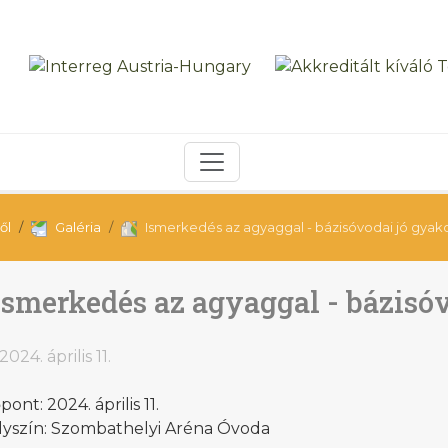
ől
Galéria
Ismerkedés az agyaggal - bázisóvodai jó gyako
Ismerkedés az agyaggal - bázisóv
2024. április 11.
pont: 2024. április 11.
lyszín: Szombathelyi Aréna Óvoda