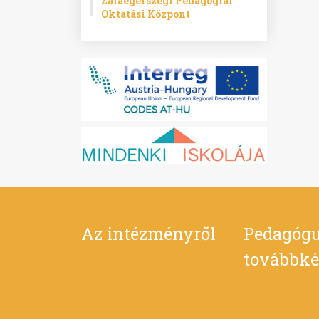
Zalaegerszegi Pedagógiai
Oktatási Központ
Az intézményről
Pedagógu
továbbké