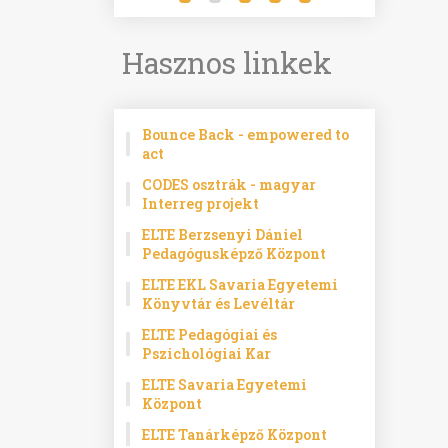
Hasznos linkek
Bounce Back - empowered to
act
CODES osztrák - magyar
Interreg projekt
ELTE Berzsenyi Dániel
Pedagógusképző Központ
ELTE EKL Savaria Egyetemi
Könyvtár és Levéltár
ELTE Pedagógiai és
Pszichológiai Kar
ELTE Savaria Egyetemi
Központ
ELTE Tanárképző Központ