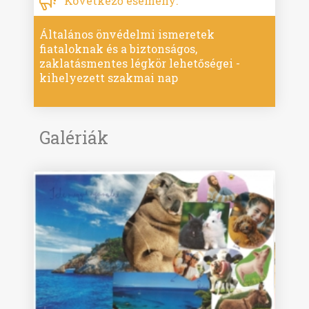
Következő esemény:
Általános önvédelmi ismeretek
fiataloknak és a biztonságos,
zaklatásmentes légkör lehetőségei -
kihelyezett szakmai nap
Galériák