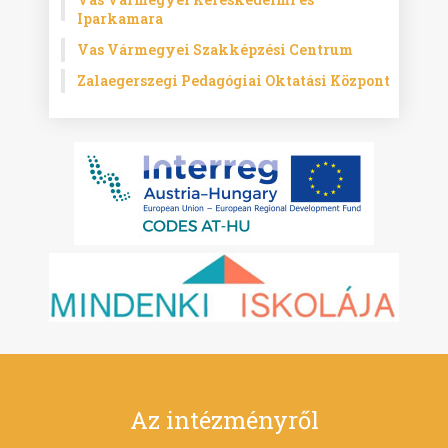
Iparkamara
Vas Vármegyei Szakképzési Centrum
Zalaegerszegi Pedagógiai Oktatási Központ
Az intézményről