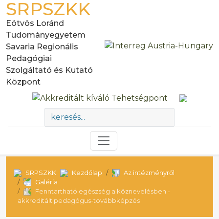
SRPSZKK
Eötvös Loránd
Tudományegyetem
Savaria Regionális
Pedagógiai
Szolgáltató és Kutató
Központ
SRPSZKK
Kezdőlap
Az intézményről
Galéria
Fenntartható egészség a köznevelésben -
akkreditált pedagógus-továbbképzés