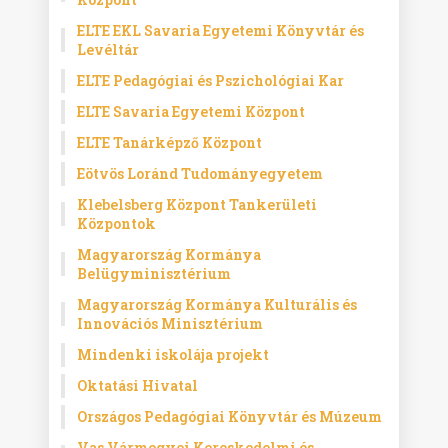
ELTE EKL Savaria Egyetemi Könyvtár és
Levéltár
ELTE Pedagógiai és Pszichológiai Kar
ELTE Savaria Egyetemi Központ
ELTE Tanárképző Központ
Eötvös Loránd Tudományegyetem
Klebelsberg Központ Tankerületi
Központok
Magyarország Kormánya
Belügyminisztérium
Magyarország Kormánya Kulturális és
Innovációs Minisztérium
Mindenki iskolája projekt
Oktatási Hivatal
Országos Pedagógiai Könyvtár és Múzeum
Vas Vármegyei Kereskedelmi és