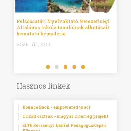
ise
Felsőcsatári Nyelvoktató Nemzetiségi
Győr
Általános Iskola tanulóinak alkotásait
Isko
bemutató képgaléria
képg
bor -
2026. július 03.
2026.
Hasznos linkek
Bounce Back - empowered to act
CODES osztrák - magyar Interreg projekt
ELTE Berzsenyi Dániel Pedagógusképző
Központ