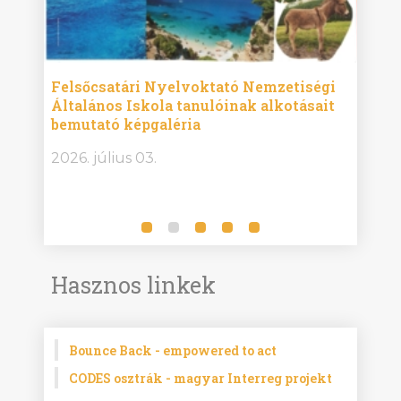
ise
Felsőcsatári Nyelvoktató Nemzetiségi
Győr
Általános Iskola tanulóinak alkotásait
Isko
bemutató képgaléria
képg
bor -
2026. július 03.
2026.
Hasznos linkek
Bounce Back - empowered to act
CODES osztrák - magyar Interreg projekt