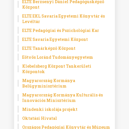
ELTE Berzsenyi Dániel Pedagógusképző
Központ
ELTE EKL Savaria Egyetemi Könyvtár és
Levéltár
ELTE Pedagógiai és Pszichológiai Kar
ELTE Savaria Egyetemi Központ
ELTE Tanárképző Központ
Eötvös Loránd Tudományegyetem
Klebelsberg Központ Tankerületi
Központok
Magyarország Kormánya
Belügyminisztérium
Magyarország Kormánya Kulturális és
Innovációs Minisztérium
Mindenki iskolája projekt
Oktatási Hivatal
Országos Pedagógiai Könyvtár és Múzeum