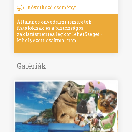
Következő esemény:
Általános önvédelmi ismeretek
fiataloknak és a biztonságos,
zaklatásmentes légkör lehetőségei -
kihelyezett szakmai nap
Galériák