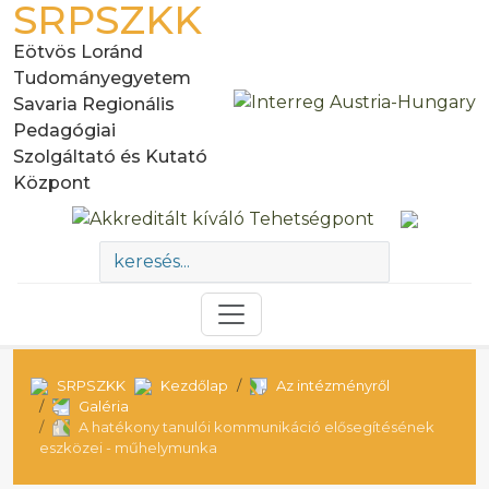
SRPSZKK
Eötvös Loránd
Tudományegyetem
Savaria Regionális
Pedagógiai
Szolgáltató és Kutató
Központ
SRPSZKK
Kezdőlap
Az intézményről
Galéria
A hatékony tanulói kommunikáció elősegítésének
eszközei - műhelymunka