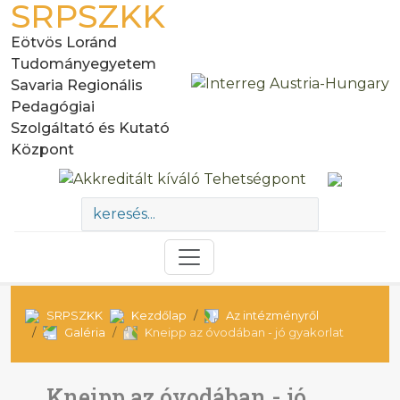
SRPSZKK
Eötvös Loránd
Tudományegyetem
Savaria Regionális
Pedagógiai
Szolgáltató és Kutató
Központ
SRPSZKK
Kezdőlap
Az intézményről
Galéria
Kneipp az óvodában - jó gyakorlat
Kneipp az óvodában - jó