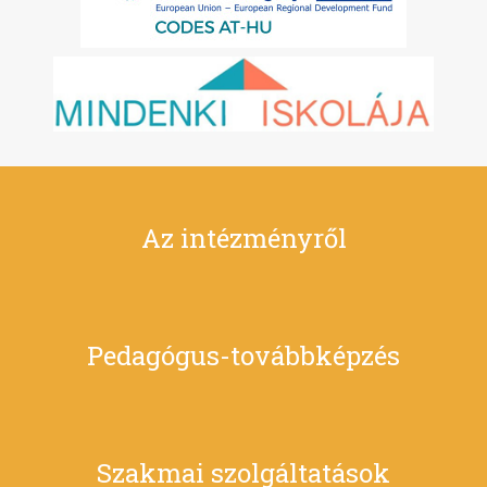
Az intézményről
Pedagógus-továbbképzés
Szakmai szolgáltatások