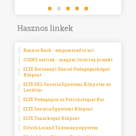
Hasznos linkek
Bounce Back - empowered to act
CODES osztrák - magyar Interreg projekt
ELTE Berzsenyi Dániel Pedagógusképző
Központ
ELTE EKL Savaria Egyetemi Könyvtár és
Levéltár
ELTE Pedagógiai és Pszichológiai Kar
ELTE Savaria Egyetemi Központ
ELTE Tanárképző Központ
Eötvös Loránd Tudományegyetem