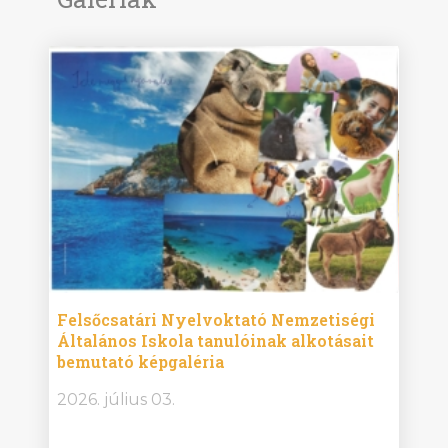
ise
Felsőcsatári Nyelvoktató Nemzetiségi
Győr
Általános Iskola tanulóinak alkotásait
Isko
bemutató képgaléria
képg
bor -
2026. július 03.
2026.