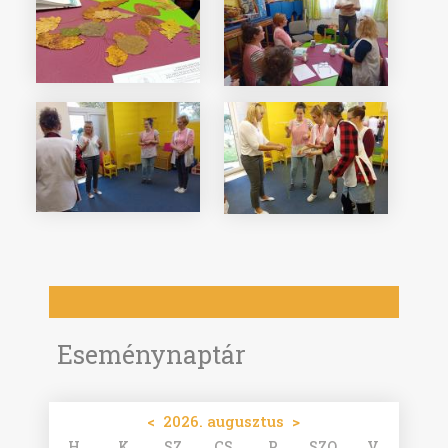
Eseménynaptár
<
2026. augusztus
>
H
K
SZ
CS
P
SZO
V