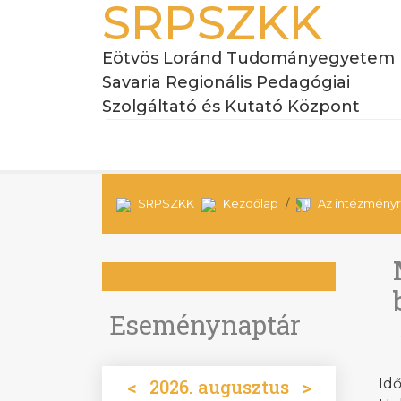
SRPSZKK
Eötvös Loránd Tudományegyetem
Savaria Regionális Pedagógiai
Szolgáltató és Kutató Központ
SRPSZKK
Kezdőlap
Az intézményr
Eseménynaptár
<
2026. augusztus
>
Idő