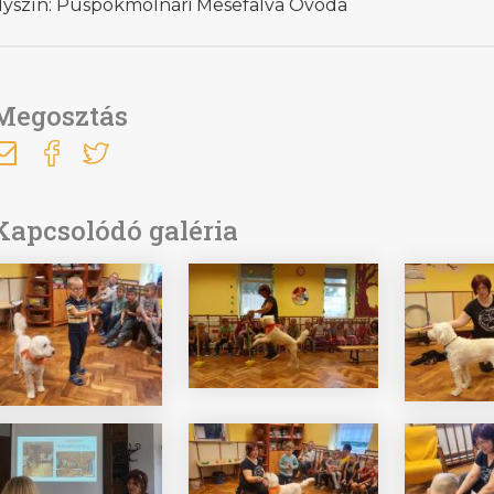
lyszín: Püspökmolnári Mesefalva Óvoda
Megosztás
Kapcsolódó galéria