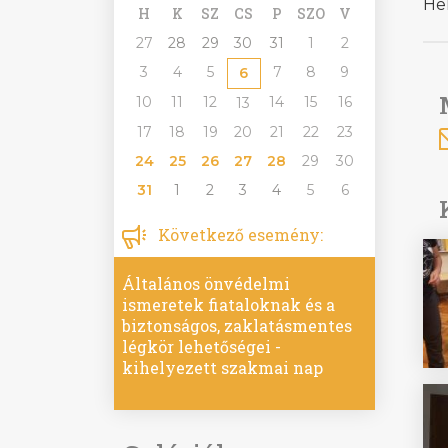
He
H
K
SZ
CS
P
SZO
V
27
28
29
30
31
1
2
3
4
5
7
8
9
6
10
11
12
14
15
16
13
17
18
19
20
21
22
23
24
25
26
27
28
29
30
31
1
2
3
4
5
6
Következő esemény:
Általános önvédelmi
ismeretek fiataloknak és a
biztonságos, zaklatásmentes
légkör lehetőségei -
kihelyezett szakmai nap