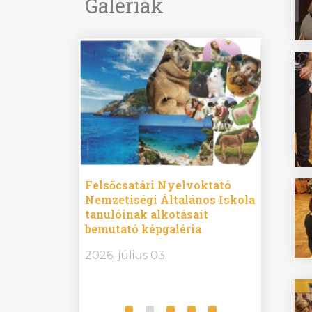
Galériák
ine
Felsőcsatári Nyelvoktató
Győrvár
e durch
Nemzetiségi Általános Iskola
Általán
metország –
tanulóinak alkotásait
Iskola 
etországban)
bemutató képgaléria
bemutat
t nyelvi
2026.
2026. július 03.
2026. jú