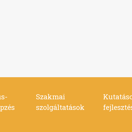
s-
Szakmai
Kutatás
pzés
szolgáltatások
fejleszt