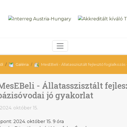
ől
Galéria
MesEBeli - Állatasszisztált fejlesztő foglalkozás
MesEBeli - Állatasszisztált fejles
bázisóvodai jó gyakorlat
2024. október 15.
pont: 2024. október 15. 9 óra