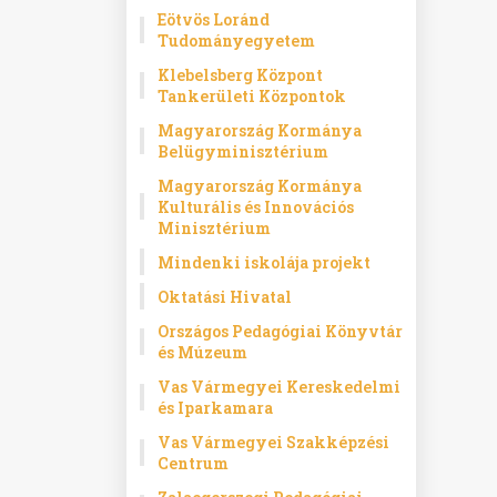
Eötvös Loránd
Tudományegyetem
Klebelsberg Központ
Tankerületi Központok
Magyarország Kormánya
Belügyminisztérium
Magyarország Kormánya
Kulturális és Innovációs
Minisztérium
Mindenki iskolája projekt
Oktatási Hivatal
Országos Pedagógiai Könyvtár
és Múzeum
Vas Vármegyei Kereskedelmi
és Iparkamara
Vas Vármegyei Szakképzési
Centrum