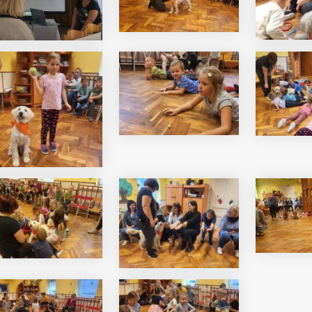
i Béri Balogh Ádám
Hatos Ferenc Általános
os
Iskola és Alapfokú Művészeti
diákjainak alkotásait
Iskola fiataljainak alkotásait
ó képgaléria
bemutató képgaléria
lius 03.
2026. július 03.