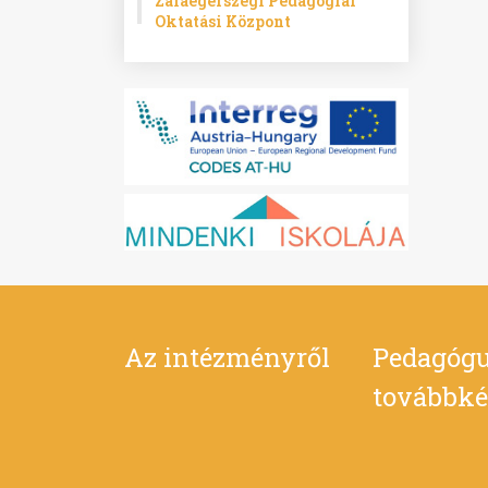
Zalaegerszegi Pedagógiai
Oktatási Központ
Az intézményről
Pedagógu
továbbké