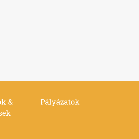
ok &
Pályázatok
ések