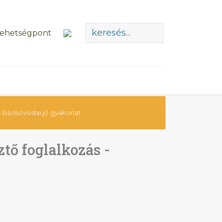
 - bázisóvodai jó gyakorlat
ztő foglalkozás -