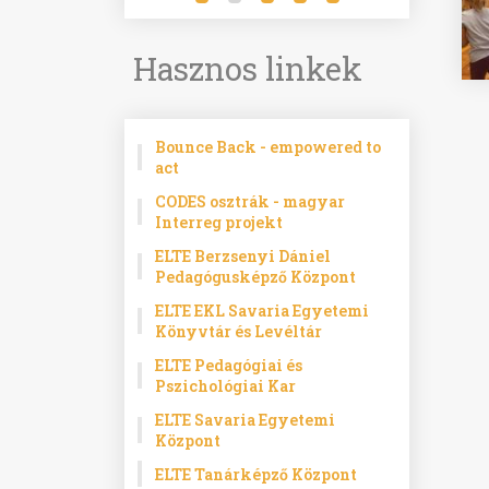
Hasznos linkek
Bounce Back - empowered to
act
CODES osztrák - magyar
Interreg projekt
ELTE Berzsenyi Dániel
Pedagógusképző Központ
ELTE EKL Savaria Egyetemi
Könyvtár és Levéltár
ELTE Pedagógiai és
Pszichológiai Kar
ELTE Savaria Egyetemi
Központ
ELTE Tanárképző Központ