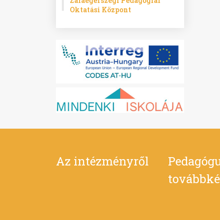
Zalaegerszegi Pedagógiai
Oktatási Központ
Az intézményről
Pedagógu
továbbké