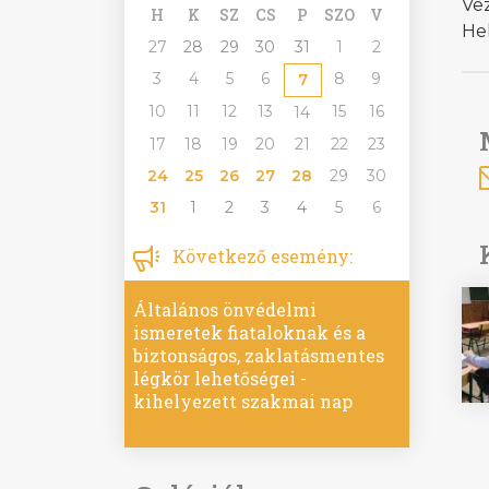
Vez
H
K
SZ
CS
P
SZO
V
Hel
27
28
29
30
31
1
2
3
4
5
6
8
9
7
10
11
12
13
15
16
14
17
18
19
20
21
22
23
24
25
26
27
28
29
30
31
1
2
3
4
5
6
Következő esemény:
Általános önvédelmi
ismeretek fiataloknak és a
biztonságos, zaklatásmentes
légkör lehetőségei -
kihelyezett szakmai nap