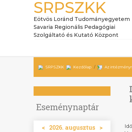
SRPSZKK
Eötvös Loránd Tudományegyetem
Savaria Regionális Pedagógiai
Szolgáltató és Kutató Központ
SRPSZKK
Kezdőlap
Az intézményr
Eseménynaptár
<
2026. augusztus
>
Id