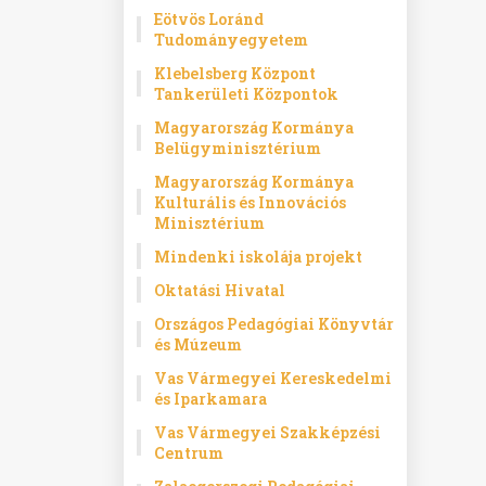
Eötvös Loránd
Tudományegyetem
Klebelsberg Központ
Tankerületi Központok
Magyarország Kormánya
Belügyminisztérium
Magyarország Kormánya
Kulturális és Innovációs
Minisztérium
Mindenki iskolája projekt
Oktatási Hivatal
Országos Pedagógiai Könyvtár
és Múzeum
Vas Vármegyei Kereskedelmi
és Iparkamara
Vas Vármegyei Szakképzési
Centrum