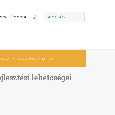
tőségei - kihelyezett szakmai nap
jlesztési lehetőségei -