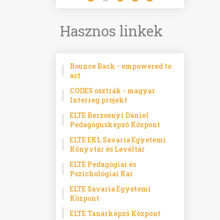
Hasznos linkek
Bounce Back - empowered to
act
CODES osztrák - magyar
Interreg projekt
ELTE Berzsenyi Dániel
Pedagógusképző Központ
ELTE EKL Savaria Egyetemi
Könyvtár és Levéltár
ELTE Pedagógiai és
Pszichológiai Kar
ELTE Savaria Egyetemi
Központ
ELTE Tanárképző Központ