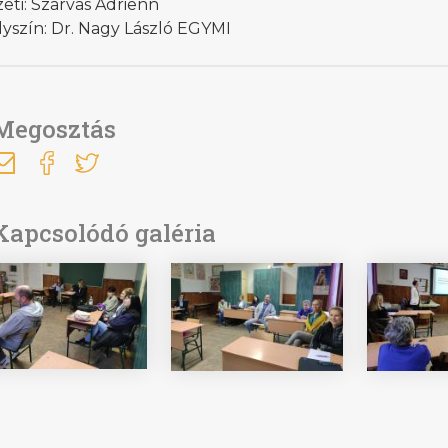
eti: Szarvas Adrienn
yszín: Dr. Nagy László EGYMI
Megosztás
Kapcsolódó galéria