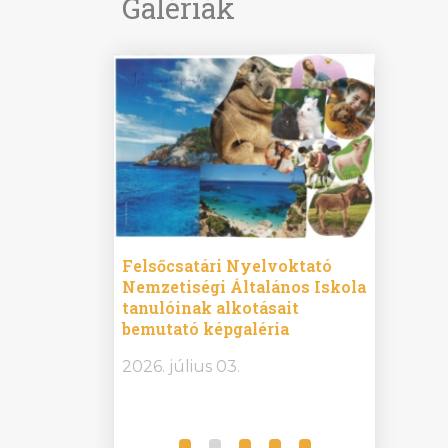
Galériák
ine
Felsőcsatári Nyelvoktató
Győrvár
e durch
Nemzetiségi Általános Iskola
Általán
metország –
tanulóinak alkotásait
Iskola 
etországban)
bemutató képgaléria
bemutat
t nyelvi
2026.
2026. július 03.
2026. jú