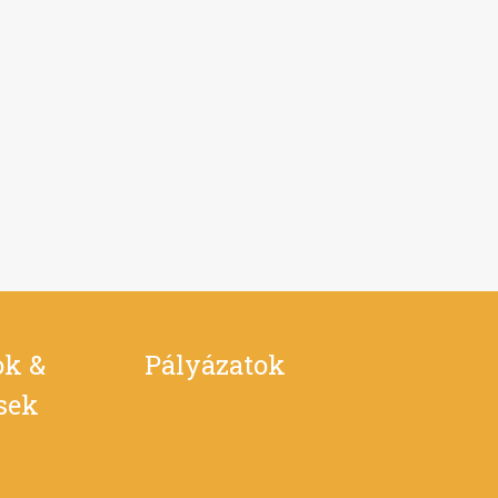
ok &
Pályázatok
ések