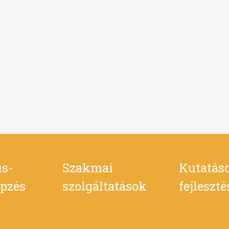
s-
Szakmai
Kutatás
pzés
szolgáltatások
fejleszt