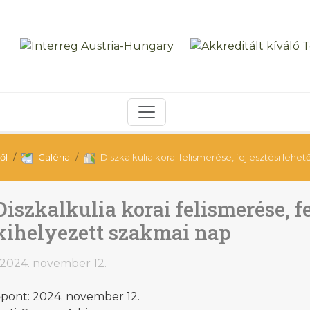
ől
Galéria
Diszkalkulia korai felismerése, fejlesztési lehe
Diszkalkulia korai felismerése, fe
kihelyezett szakmai nap
2024. november 12.
őpont: 2024. november 12.