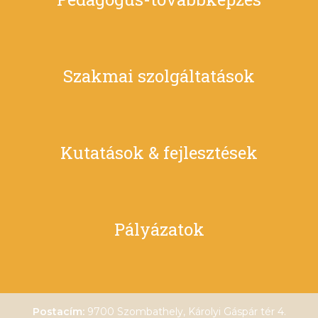
Szakmai szolgáltatások
Kutatások & fejlesztések
Pályázatok
Postacím:
9700 Szombathely, Károlyi Gáspár tér 4.