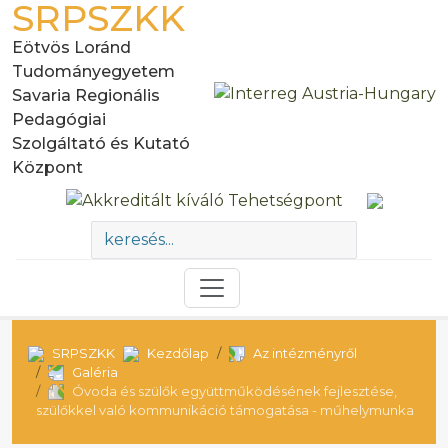
SRPSZKK
Eötvös Loránd
Tudományegyetem
Savaria Regionális
Pedagógiai
Szolgáltató és Kutató
Központ
SRPSZKK
Kezdőlap
Az intézményről
Galéria
Óvoda és szülők együttműködésének fejlesztése,
szülőkkel való kommunikáció támogatása - műhelymunka