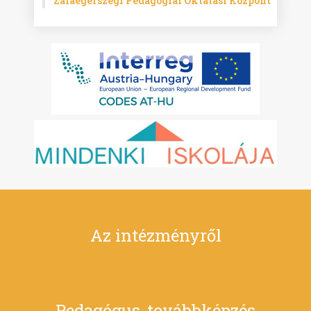
Zalaegerszegi Pedagógiai Oktatási Központ
Az intézményről
Pedagógus-továbbképzés