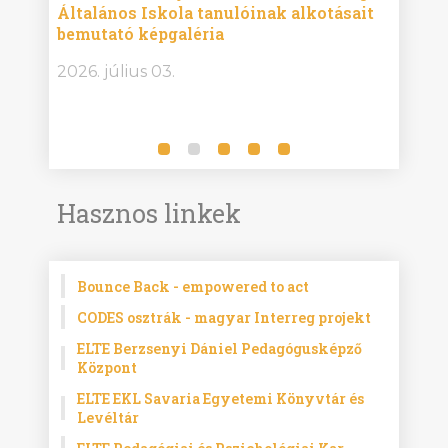
Általános Iskola tanulóinak alkotásait
Isko
bemutató képgaléria
képg
bor -
2026. július 03.
2026.
Hasznos linkek
Bounce Back - empowered to act
CODES osztrák - magyar Interreg projekt
ELTE Berzsenyi Dániel Pedagógusképző
Központ
ELTE EKL Savaria Egyetemi Könyvtár és
Levéltár