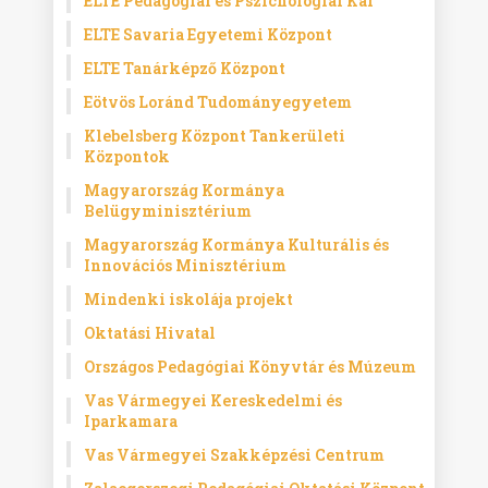
ELTE Pedagógiai és Pszichológiai Kar
ELTE Savaria Egyetemi Központ
ELTE Tanárképző Központ
Eötvös Loránd Tudományegyetem
Klebelsberg Központ Tankerületi
Központok
Magyarország Kormánya
Belügyminisztérium
Magyarország Kormánya Kulturális és
Innovációs Minisztérium
Mindenki iskolája projekt
Oktatási Hivatal
Országos Pedagógiai Könyvtár és Múzeum
Vas Vármegyei Kereskedelmi és
Iparkamara
Vas Vármegyei Szakképzési Centrum